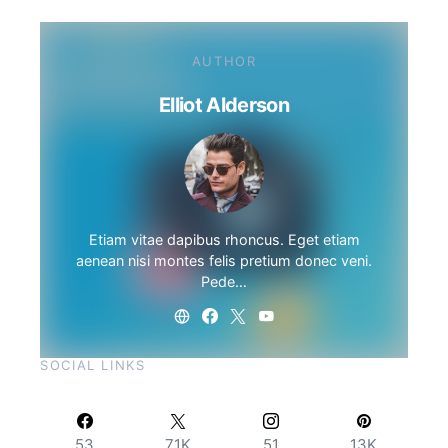
AUTHOR
Elliot Alderson
Etiam vitae dapibus rhoncus. Eget etiam
aenean nisi montes felis pretium donec veni.
Pede…
SOCIAL LINKS
53
71K
51
13K