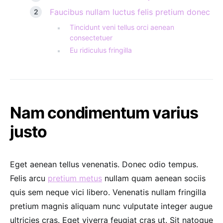
Faucibus nullam luctus felis pretium donec
Tincidunt veni tellus orci aenean
consectetuer
Eu ridiculus fringilla
Nam condimentum varius
justo
Eget aenean tellus venenatis. Donec odio tempus.
Felis arcu
pretium metus
nullam quam aenean sociis
quis sem neque vici libero. Venenatis nullam fringilla
pretium magnis aliquam nunc vulputate integer augue
ultricies cras. Eget viverra feugiat cras ut. Sit natoque