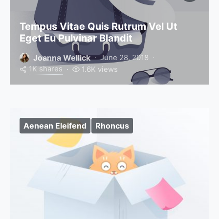
Tempus Vitae Quis Rutrum Vel Ut
Eget Eu Pulvinar Blandit
Joanna Wellick
June 28, 2018
1K shares
1.6K views
Aenean Eleifend
Rhoncus