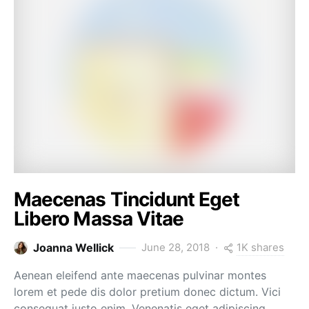
Maecenas Tincidunt Eget
Libero Massa Vitae
1K shares
Joanna Wellick
June 28, 2018
Aenean eleifend ante maecenas pulvinar montes
lorem et pede dis dolor pretium donec dictum. Vici
consequat justo enim. Venenatis eget adipiscing