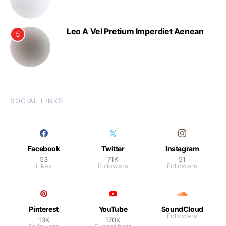
Leo A Vel Pretium Imperdiet Aenean
5
SOCIAL LINKS
Facebook
Twitter
Instagram
53
71K
51
Likes
Followers
Followers
Pinterest
YouTube
SoundCloud
Followers
13K
170K