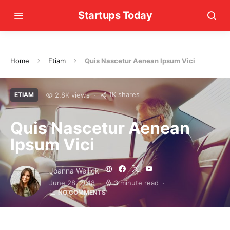
Startups Today
Home
Etiam
Quis Nascetur Aenean Ipsum Vici
1K shares
2.8K views
ETIAM
Quis Nascetur Aenean
Ipsum Vici
Joanna Wellick
June 28, 2018
3 minute read
NO COMMENTS