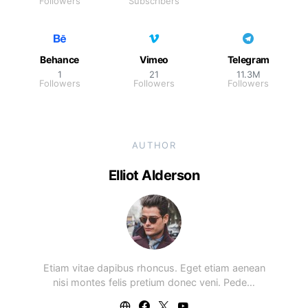
Followers
Subscribers
Behance
Vimeo
Telegram
1
21
11.3M
Followers
Followers
Followers
AUTHOR
Elliot Alderson
Etiam vitae dapibus rhoncus. Eget etiam aenean
nisi montes felis pretium donec veni. Pede…