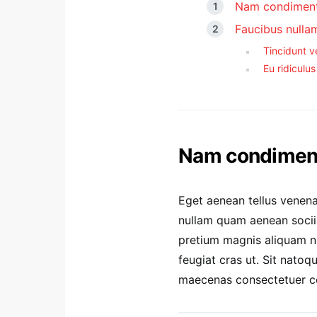
Nam condiment
Faucibus nullam
Tincidunt v
Eu ridiculus 
Nam condiment
Eget aenean tellus venena
nullam quam aenean sociis 
pretium magnis aliquam nu
feugiat cras ut. Sit nato
maecenas consectetuer 