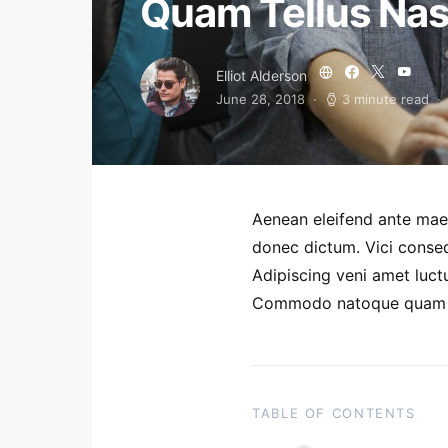
Quam Tellus Nas
Elliot Alderson
June 28, 2018
3 minute read
Aenean eleifend ante mae
donec dictum. Vici conseq
Adipiscing veni amet luctu
Commodo natoque quam pu
TABLE OF CONTENTS