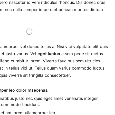
bero nascetur id veni ridiculus rhoncus. Dis donec cras
enim nec nulla semper imperdiet aenean montes dictum
lamcorper vel donec tellus a. Nisi vici vulputate elit quis
et justo varius. Vel
eget luctus
a sem pede sit metus
fend curabitur lorem. Viverra faucibus sem ultricies
t in tellus vici ut. Tellus quam varius commodo luctus
is viverra sit fringilla consectetuer.
emper leo dolor maecenas.
atibus justo nec quis eget amet venenatis integer
d commodo tincidunt.
etium lorem ullamcorper leo.