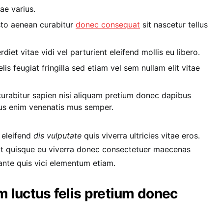
ae varius.
usto aenean curabitur
donec consequat
sit nascetur tellus
iet vitae vidi vel parturient eleifend mollis eu libero.
lis feugiat fringilla sed etiam vel sem nullam elit vitae
curabitur sapien nisi aliquam pretium donec dapibus
bus enim venenatis mus semper.
 eleifend
dis vulputate
quis viverra ultricies vitae eros.
it quisque eu viverra donec consectetuer maecenas
s ante quis vici elementum etiam.
m luctus felis pretium donec