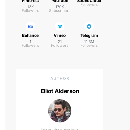
Pinterest
YouTube
SoundCloud
Followers
13K
170K
Followers
Subscribers
Behance
Vimeo
Telegram
1
21
11.3M
Followers
Followers
Followers
AUTHOR
Elliot Alderson