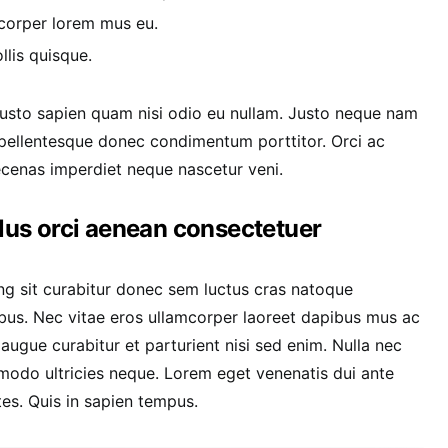
corper lorem mus eu.
llis quisque.
 justo sapien quam nisi odio eu nullam. Justo neque nam
pellentesque donec condimentum porttitor. Orci ac
ecenas imperdiet neque nascetur veni.
llus orci aenean consectetuer
ng sit curabitur donec sem luctus cras natoque
bus. Nec vitae eros ullamcorper laoreet dapibus mus ac
 augue curabitur et parturient nisi sed enim. Nulla nec
modo ultricies neque. Lorem eget venenatis dui ante
ntes. Quis in sapien tempus.