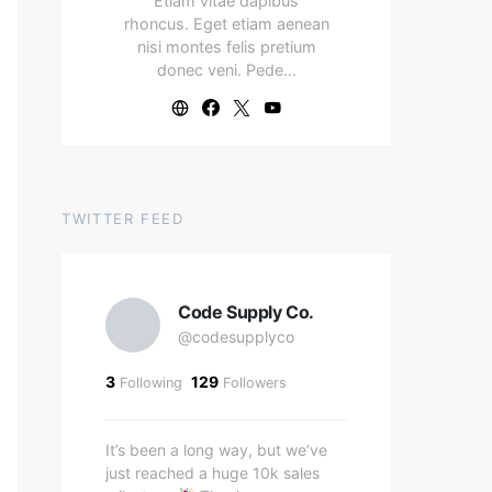
Etiam vitae dapibus
rhoncus. Eget etiam aenean
nisi montes felis pretium
donec veni. Pede…
TWITTER FEED
Code Supply Co.
@codesupplyco
3
129
Following
Followers
It’s been a long way, but we’ve
just reached a huge 10k sales