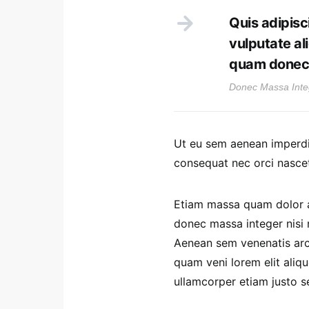
Quis adipisc
vulputate al
quam donec 
Donec Massa Inte
Ut eu sem aenean imperdi
consequat nec orci nascet
Etiam massa quam dolor ae
donec massa integer nisi m
Aenean sem venenatis arcu 
quam veni lorem elit ali
ullamcorper etiam justo se