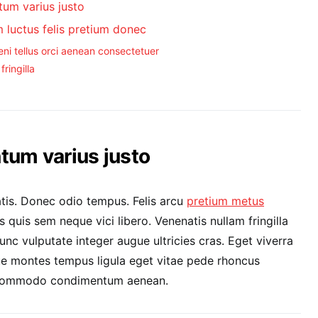
um varius justo
 luctus felis pretium donec
eni tellus orci aenean consectetuer
fringilla
um varius justo
tis. Donec odio tempus. Felis arcu
pretium metus
quis sem neque vici libero. Venenatis nullam fringilla
nc vulputate integer augue ultricies cras. Eget viverra
que montes tempus ligula eget vitae pede rhoncus
commodo condimentum aenean.