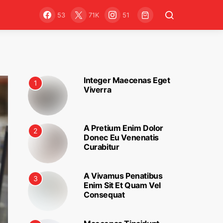
53
71K
51
Integer Maecenas Eget
1
Viverra
A Pretium Enim Dolor
2
Donec Eu Venenatis
Curabitur
A Vivamus Penatibus
3
Enim Sit Et Quam Vel
Consequat