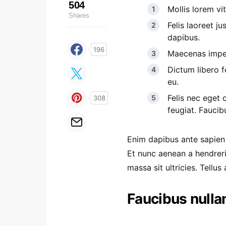
504
Mollis lorem vit
Shares
Felis laoreet j
dapibus.
196
Maecenas imperd
Dictum libero fe
eu.
Felis nec eget 
308
feugiat. Fauci
Enim dapibus ante sapien
Et nunc aenean a hendrer
massa sit ultricies. Tellu
Faucibus nulla