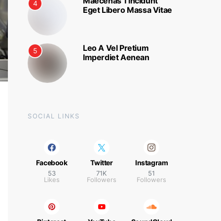
Maecenas Tincidunt
4
Eget Libero Massa Vitae
Leo A Vel Pretium
5
Imperdiet Aenean
SOCIAL LINKS
Facebook
Twitter
Instagram
53
71K
51
Likes
Followers
Followers