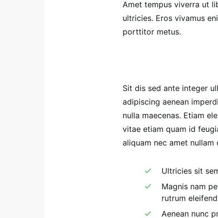
Amet tempus viverra ut li
ultricies. Eros vivamus 
porttitor metus.
Sit dis sed ante integer ul
adipiscing aenean imperdi
nulla maecenas. Etiam elei
vitae etiam quam id feugia
aliquam nec amet nullam qu
Ultricies sit s
Magnis nam pen
rutrum eleifen
Aenean nunc pr