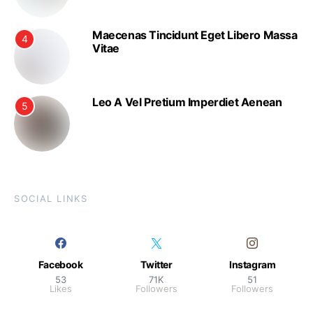
Maecenas Tincidunt Eget Libero Massa
4
Vitae
Leo A Vel Pretium Imperdiet Aenean
5
SOCIAL LINKS
Facebook
Twitter
Instagram
53
71K
51
Likes
Followers
Followers