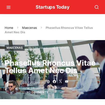
Startups Today
Home
Maecenas
Phasellus Rhoncus Vitae Tellus
Amet Nec Dis
1K shares
1.2K views
MAECENAS
Phasellus Rhoncus Vitae
Tellus Amet Nec Dis
Elliot Alderson
June 28, 2018
3 minute read
NO COMMENTS