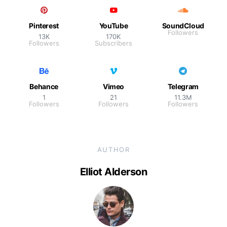
Pinterest
YouTube
SoundCloud
Followers
13K
170K
Followers
Subscribers
Behance
Vimeo
Telegram
1
21
11.3M
Followers
Followers
Followers
AUTHOR
Elliot Alderson