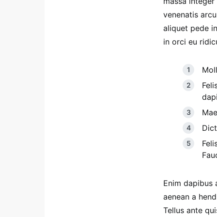
massa integer 
venenatis arcu 
aliquet pede 
in orci eu ridic
Moll
Feli
dap
Maec
Dict
Feli
Fau
Enim dapibus 
aenean a hendr
Tellus ante qu