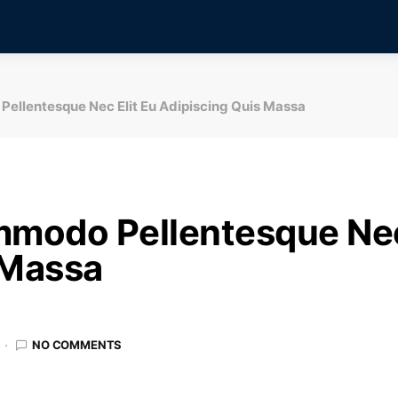
Pellentesque Nec Elit Eu Adipiscing Quis Massa
mmodo Pellentesque Nec
 Massa
NO COMMENTS