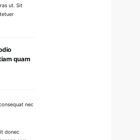
as ut. Sit
tetuer
odio
etiam quam
 consequat nec
it donec