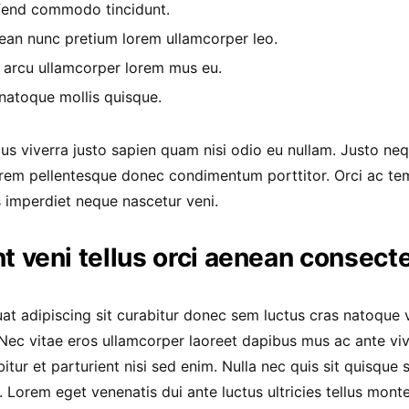
ifend commodo tincidunt.
ean nunc pretium lorem ullamcorper leo.
 arcu ullamcorper lorem mus eu.
 natoque mollis quisque.
lus viverra justo sapien quam nisi odio eu nullam. Justo n
rem pellentesque donec condimentum porttitor. Orci ac tem
 imperdiet neque nascetur veni.
t veni tellus orci aenean consect
at adipiscing sit curabitur donec sem luctus cras natoque 
Nec vitae eros ullamcorper laoreet dapibus mus ac ante vi
bitur et parturient nisi sed enim. Nulla nec quis sit quisq
. Lorem eget venenatis dui ante luctus ultricies tellus monte