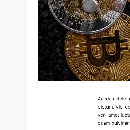
Aenean eleife
dictum. Vici c
veni amet luct
quam pulvinar e