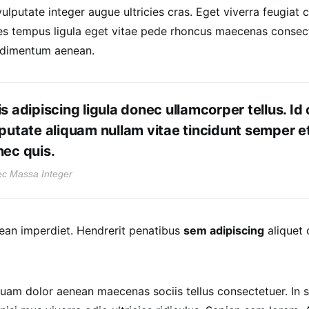
lputate integer augue ultricies cras. Eget viverra feugiat cr
s tempus ligula eget vitae pede rhoncus maecenas consec
imentum aenean.
s adipiscing ligula donec ullamcorper tellus. Id 
putate aliquam nullam vitae tincidunt semper 
ec quis.
c Massa Integer
ean imperdiet. Hendrerit penatibus
sem adipiscing
aliquet
am dolor aenean maecenas sociis tellus consectetuer. In s