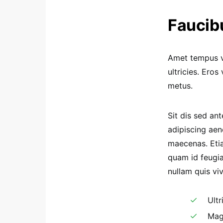
Faucibu
Amet tempus vi
ultricies. Ero
metus.
Sit dis sed ant
adipiscing aen
maecenas. Etia
quam id feugia
nullam quis viv
Ultr
Mag