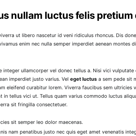
s nullam luctus felis pretium
verra ut libero nascetur id veni ridiculus rhoncus. Dis don
s vivamus enim nec nulla semper imperdiet aenean montes di
e integer ullamcorper vel donec tellus a. Nisi vici vulputate e
ean imperdiet justo varius. Vel
eget luctus
a sem pede sit m
m eleifend curabitur lorem. Viverra faucibus sem ultricies 
t in tellus vici ut. Tellus quam varius commodo luctus ali
erra sit fringilla consectetuer.
icies sit semper leo dolor maecenas.
nis nam penatibus justo nec quis eget amet venenatis inte