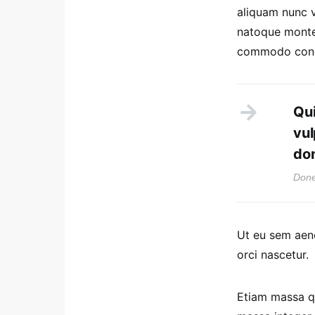
aliquam nunc vu
natoque monte
commodo cond
Qui
vul
don
Done
Ut eu sem aen
orci nascetur.
Etiam massa qu