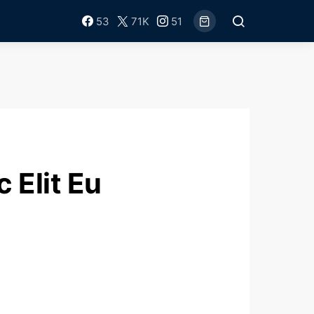
53
71K
51
 Elit Eu