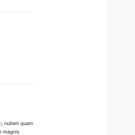
us
nullam quam
um magnis