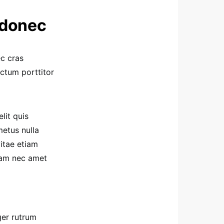
 donec
ec cras
ctum porttitor
lit quis
etus nulla
vitae etiam
quam nec amet
ger rutrum