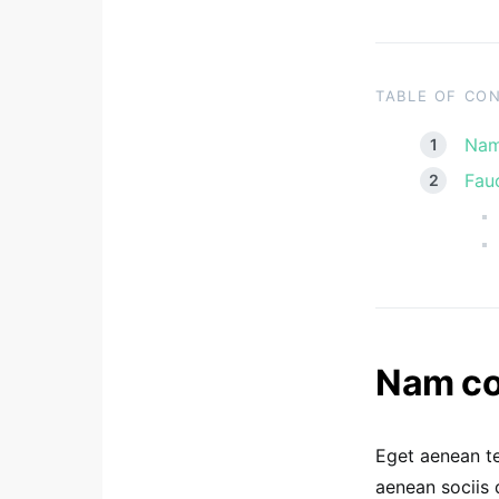
TABLE OF CO
Nam
Fauc
Nam co
Eget aenean te
aenean sociis 