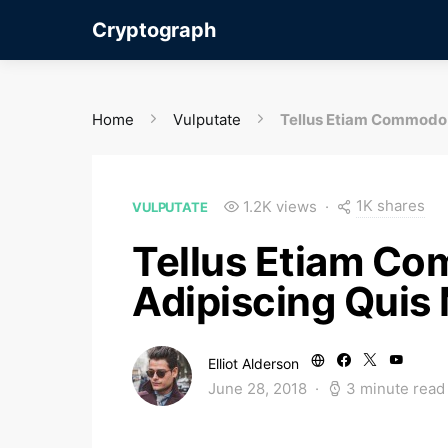
Cryptograph
Home
Vulputate
Tellus Etiam Commodo 
1K shares
1.2K views
VULPUTATE
Tellus Etiam Co
Adipiscing Quis
Elliot Alderson
June 28, 2018
3 minute read