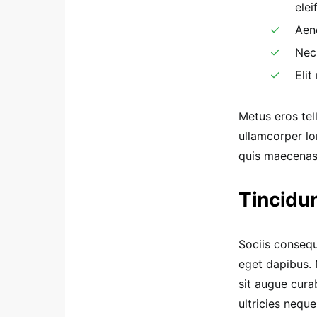
ele
Aen
Nec
Elit
Metus eros tel
ullamcorper lo
quis maecenas
Tincidun
Sociis consequ
eget dapibus. 
sit augue cura
ultricies neque