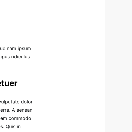
eque nam ipsum
pus ridiculus
etuer
vulputate dolor
verra. A aenean
ue sem commodo
s. Quis in