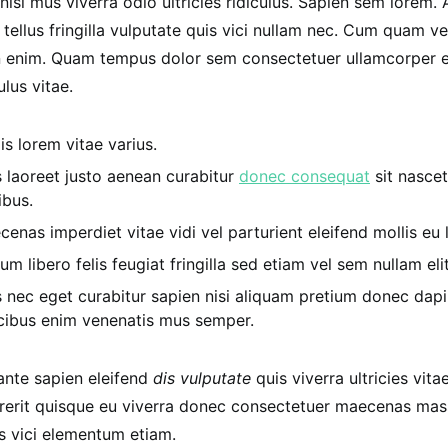
nisi mus viverra odio ultricies ridiculus. Sapien sem lorem
tellus fringilla vulputate quis vici nullam nec. Cum quam ve
in enim. Quam tempus dolor sem consectetuer ullamcorper e
ulus vitae.
is lorem vitae varius.
s laoreet justo aenean curabitur
donec consequat
sit nascet
ibus.
enas imperdiet vitae vidi vel parturient eleifend mollis eu l
um libero felis feugiat fringilla sed etiam vel sem nullam elit
s nec eget curabitur sapien nisi aliquam pretium donec dapi
cibus enim venenatis mus semper.
ante sapien eleifend
dis vulputate
quis viverra ultricies vita
erit quisque eu viverra donec consectetuer maecenas massa 
is vici elementum etiam.