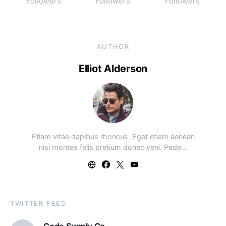
Followers
Followers
Followers
AUTHOR
Elliot Alderson
Etiam vitae dapibus rhoncus. Eget etiam aenean
nisi montes felis pretium donec veni. Pede…
TWITTER FEED
Code Supply Co.