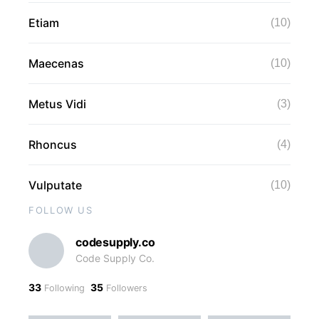
Etiam
(10)
Maecenas
(10)
Metus Vidi
(3)
Rhoncus
(4)
Vulputate
(10)
FOLLOW US
codesupply.co
Code Supply Co.
33
35
Following
Followers