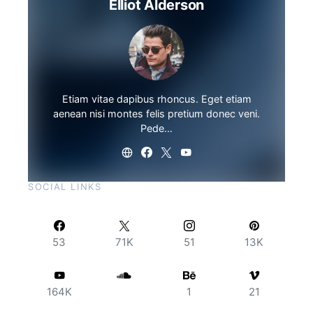
Elliot Alderson
Etiam vitae dapibus rhoncus. Eget etiam
aenean nisi montes felis pretium donec veni.
Pede…
SOCIAL LINKS
53
71K
51
13K
164K
1
21