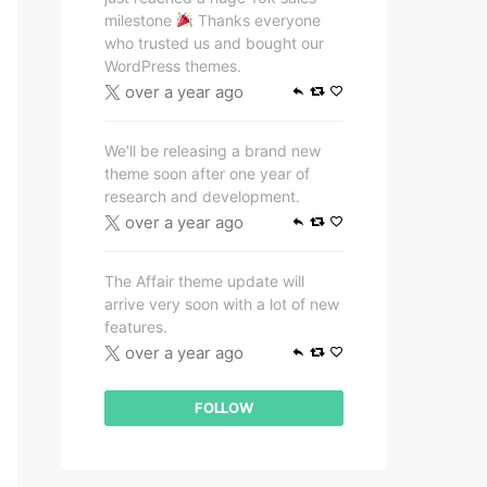
milestone
Thanks everyone
who trusted us and bought our
WordPress themes.
over a year ago
We’ll be releasing a brand new
theme soon after one year of
research and development.
over a year ago
The Affair theme update will
arrive very soon with a lot of new
features.
over a year ago
FOLLOW