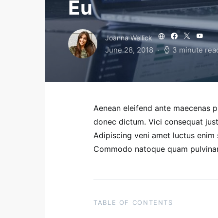
Eu
Joanna Wellick
June 28, 2018
3 minute rea
Aenean eleifend ante maecenas pu
donec dictum. Vici consequat just
Adipiscing veni amet luctus enim 
Commodo natoque quam pulvinar 
TABLE OF CONTENTS