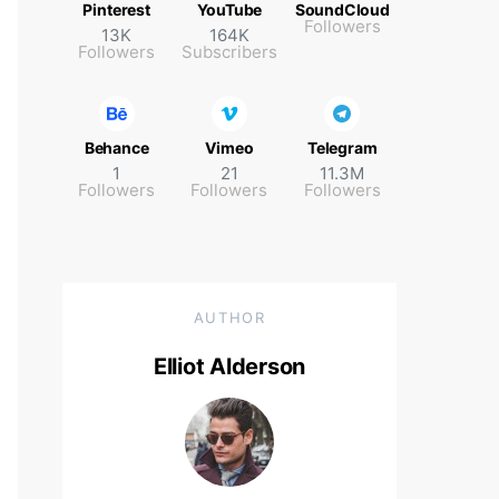
Pinterest
YouTube
SoundCloud
Followers
13K
164K
Followers
Subscribers
Behance
Vimeo
Telegram
1
21
11.3M
Followers
Followers
Followers
AUTHOR
Elliot Alderson