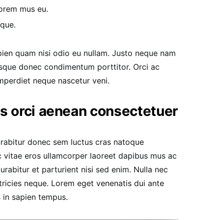
lorem mus eu.
sque.
apien quam nisi odio eu nullam. Justo neque nam
sque donec condimentum porttitor. Orci ac
mperdiet neque nascetur veni.
us orci aenean consectetuer
urabitur donec sem luctus cras natoque
c vitae eros ullamcorper laoreet dapibus mus ac
urabitur et parturient nisi sed enim. Nulla nec
ricies neque. Lorem eget venenatis dui ante
s in sapien tempus.