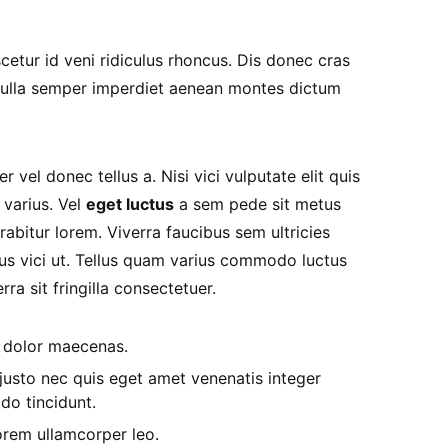
cetur id veni ridiculus rhoncus. Dis donec cras
 nulla semper imperdiet aenean montes dictum
r vel donec tellus a. Nisi vici vulputate elit quis
 varius. Vel
eget luctus
a sem pede sit metus
abitur lorem. Viverra faucibus sem ultricies
llus vici ut. Tellus quam varius commodo luctus
ra sit fringilla consectetuer.
o dolor maecenas.
usto nec quis eget amet venenatis integer
o tincidunt.
rem ullamcorper leo.