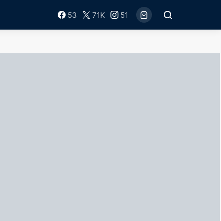
53
71K
51