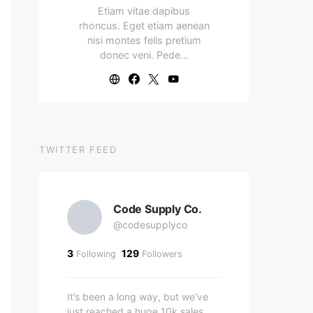
Etiam vitae dapibus
rhoncus. Eget etiam aenean
nisi montes felis pretium
donec veni. Pede…
TWITTER FEED
Code Supply Co.
@codesupplyco
3
129
Following
Followers
It’s been a long way, but we’ve
just reached a huge 10k sales