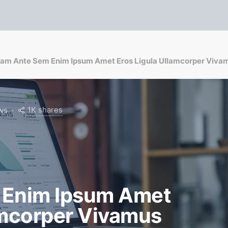
iam Ante Sem Enim Ipsum Amet Eros Ligula Ullamcorper Viva
1K shares
ws
 Enim Ipsum Amet
amcorper Vivamus