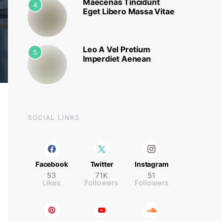
Maecenas Tincidunt
4
Eget Libero Massa Vitae
Leo A Vel Pretium
5
Imperdiet Aenean
SOCIAL LINKS
Facebook
Twitter
Instagram
53
71K
51
Likes
Followers
Followers