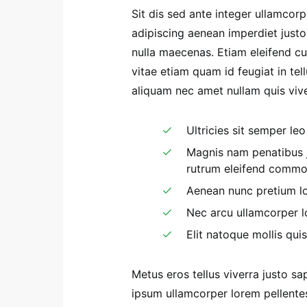
Sit dis sed ante integer ullamcorpe
adipiscing aenean imperdiet justo
nulla maecenas. Etiam eleifend cur
vitae etiam quam id feugiat in te
aliquam nec amet nullam quis viver
Ultricies sit semper le
Magnis nam penatibus j
rutrum eleifend commod
Aenean nunc pretium lo
Nec arcu ullamcorper 
Elit natoque mollis qui
Metus eros tellus viverra justo s
ipsum ullamcorper lorem pellente