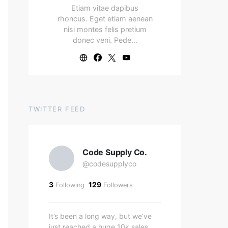
Etiam vitae dapibus
rhoncus. Eget etiam aenean
nisi montes felis pretium
donec veni. Pede…
TWITTER FEED
Code Supply Co.
@codesupplyco
3
129
Following
Followers
It’s been a long way, but we’ve
just reached a huge 10k sales