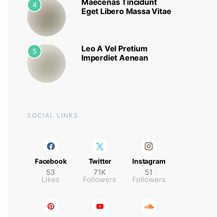
Maecenas Tincidunt
4
Eget Libero Massa Vitae
Leo A Vel Pretium
5
Imperdiet Aenean
SOCIAL LINKS
Facebook
Twitter
Instagram
53
71K
51
Likes
Followers
Followers