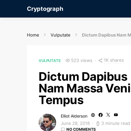
Cryptograph
Home
Vulputate
Dictum Dapibus Nam M
1K shares
523 views
VULPUTATE
Dictum Dapibus
Nam Massa Veni
Tempus
Elliot Alderson
June 28, 2018
3 minute read
NO COMMENTS