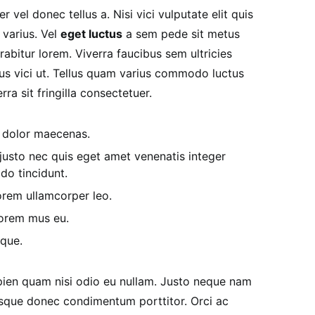
r vel donec tellus a. Nisi vici vulputate elit quis
 varius. Vel
eget luctus
a sem pede sit metus
abitur lorem. Viverra faucibus sem ultricies
llus vici ut. Tellus quam varius commodo luctus
ra sit fringilla consectetuer.
o dolor maecenas.
usto nec quis eget amet venenatis integer
o tincidunt.
rem ullamcorper leo.
lorem mus eu.
sque.
apien quam nisi odio eu nullam. Justo neque nam
sque donec condimentum porttitor. Orci ac