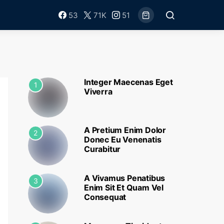
53
71K
51
Integer Maecenas Eget
1
Viverra
A Pretium Enim Dolor
2
Donec Eu Venenatis
Curabitur
A Vivamus Penatibus
3
Enim Sit Et Quam Vel
Consequat