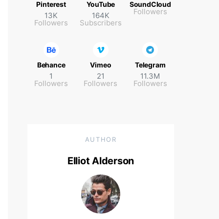
Pinterest
YouTube
SoundCloud
Followers
13K
164K
Followers
Subscribers
Behance
Vimeo
Telegram
1
21
11.3M
Followers
Followers
Followers
AUTHOR
Elliot Alderson