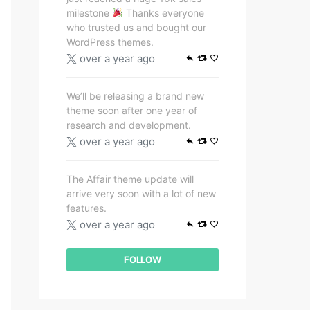
milestone
Thanks everyone
who trusted us and bought our
WordPress themes.
over a year ago
We’ll be releasing a brand new
theme soon after one year of
research and development.
over a year ago
The Affair theme update will
arrive very soon with a lot of new
features.
over a year ago
FOLLOW