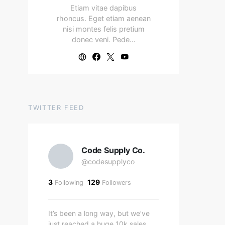
Etiam vitae dapibus
rhoncus. Eget etiam aenean
nisi montes felis pretium
donec veni. Pede…
TWITTER FEED
Code Supply Co.
@codesupplyco
3
129
Following
Followers
It’s been a long way, but we’ve
just reached a huge 10k sales