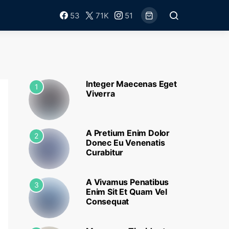
53
71K
51
Integer Maecenas Eget
1
Viverra
A Pretium Enim Dolor
2
Donec Eu Venenatis
Curabitur
A Vivamus Penatibus
3
Enim Sit Et Quam Vel
Consequat