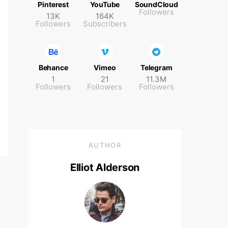
Pinterest
YouTube
SoundCloud
Followers
13K
164K
Followers
Subscribers
Behance
Vimeo
Telegram
1
21
11.3M
Followers
Followers
Followers
AUTHOR
Elliot Alderson