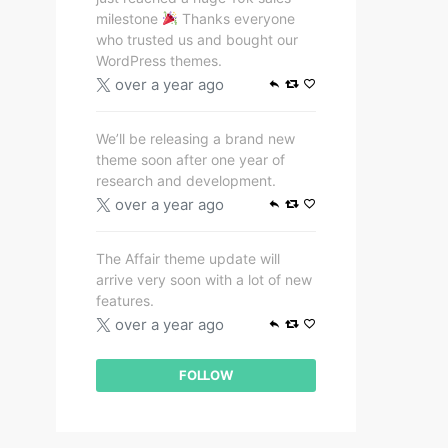
milestone
Thanks everyone
who trusted us and bought our
WordPress themes.
over a year ago
We’ll be releasing a brand new
theme soon after one year of
research and development.
over a year ago
The Affair theme update will
arrive very soon with a lot of new
features.
over a year ago
FOLLOW