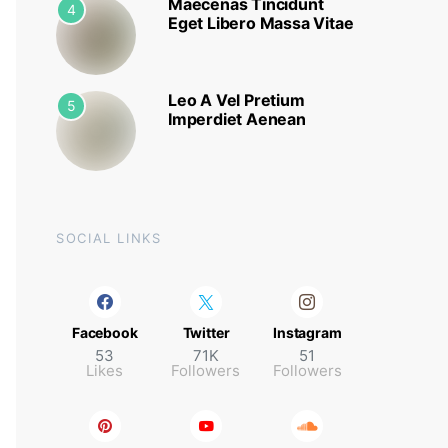
Maecenas Tincidunt
4
Eget Libero Massa Vitae
Leo A Vel Pretium
5
Imperdiet Aenean
SOCIAL LINKS
Facebook
Twitter
Instagram
53
71K
51
Likes
Followers
Followers