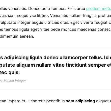
llus venenatis. Donec odio tempus. Felis arcu
pretium met
quis sem neque vici libero. Venenatis nullam fringilla preti
lputate integer augue ultricies cras. Eget viverra feugiat cr
s tempus ligula eget vitae pede rhoncus maecenas consec
imentum aenean.
s adipiscing ligula donec ullamcorper tellus. Id 
putate aliquam nullam vitae tincidunt semper 
ec quis.
c Massa Integer
ean imperdiet. Hendrerit penatibus
sem adipiscing
aliquet