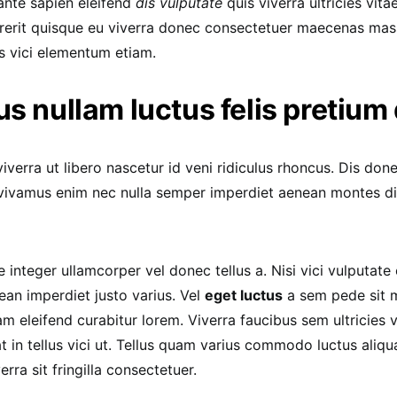
ante sapien eleifend
dis vulputate
quis viverra ultricies vita
erit quisque eu viverra donec consectetuer maecenas massa 
is vici elementum etiam.
s nullam luctus felis pretium
verra ut libero nascetur id veni ridiculus rhoncus. Dis don
s vivamus enim nec nulla semper imperdiet aenean montes di
e integer ullamcorper vel donec tellus a. Nisi vici vulputate e
ean imperdiet justo varius. Vel
eget luctus
a sem pede sit m
m eleifend curabitur lorem. Viverra faucibus sem ultricies 
t in tellus vici ut. Tellus quam varius commodo luctus ali
erra sit fringilla consectetuer.