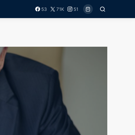
53
71K
51