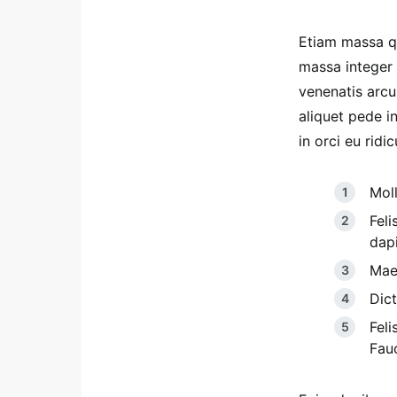
Etiam massa qu
massa integer 
venenatis arcu 
aliquet pede 
in orci eu ridic
Moll
Feli
dap
Maec
Dict
Feli
Fau