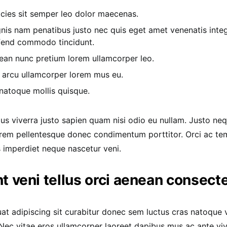
icies sit semper leo dolor maecenas.
nis nam penatibus justo nec quis eget amet venenatis inte
ifend commodo tincidunt.
ean nunc pretium lorem ullamcorper leo.
 arcu ullamcorper lorem mus eu.
 natoque mollis quisque.
lus viverra justo sapien quam nisi odio eu nullam. Justo n
rem pellentesque donec condimentum porttitor. Orci ac tem
 imperdiet neque nascetur veni.
t veni tellus orci aenean consect
at adipiscing sit curabitur donec sem luctus cras natoque 
Nec vitae eros ullamcorper laoreet dapibus mus ac ante vi