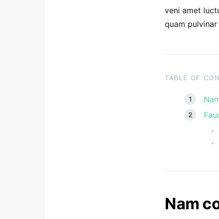
veni amet luct
quam pulvinar e
TABLE OF CO
Nam
Fauc
Nam co