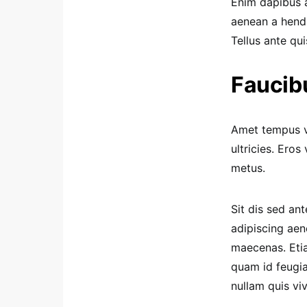
Enim dapibus 
aenean a hendr
Tellus ante qu
Faucibu
Amet tempus vi
ultricies. Ero
metus.
Sit dis sed ant
adipiscing aen
maecenas. Etia
quam id feugia
nullam quis viv