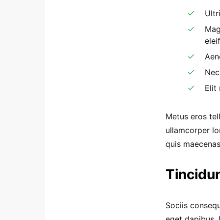
Ultr
Mag
ele
Aen
Nec
Elit
Metus eros tel
ullamcorper lo
quis maecenas
Tincidun
Sociis consequ
eget dapibus. 