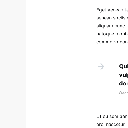
Eget aenean te
aenean sociis 
aliquam nunc vu
natoque monte
commodo cond
Qui
vul
don
Done
Ut eu sem aen
orci nascetur.