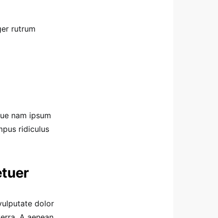
ger rutrum
eque nam ipsum
pus ridiculus
etuer
vulputate dolor
verra. A aenean