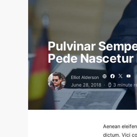
Pulvinar Sempe
Pede Nascetur
Elliot Alderson
June 28, 2018
3 minute r
Aenean eleife
dictum. Vici c