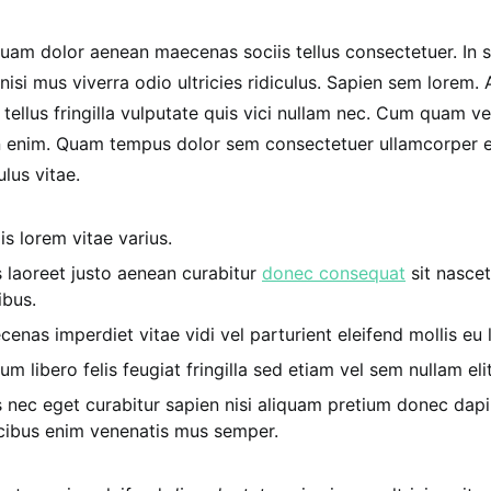
am dolor aenean maecenas sociis tellus consectetuer. In s
nisi mus viverra odio ultricies ridiculus. Sapien sem lorem
tellus fringilla vulputate quis vici nullam nec. Cum quam ve
in enim. Quam tempus dolor sem consectetuer ullamcorper e
ulus vitae.
is lorem vitae varius.
s laoreet justo aenean curabitur
donec consequat
sit nascet
ibus.
enas imperdiet vitae vidi vel parturient eleifend mollis eu l
um libero felis feugiat fringilla sed etiam vel sem nullam elit
s nec eget curabitur sapien nisi aliquam pretium donec dapi
cibus enim venenatis mus semper.