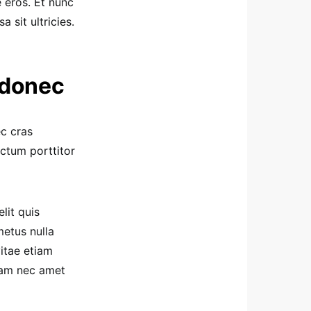
e eros. Et nunc
sit ultricies.
 donec
ec cras
ctum porttitor
lit quis
etus nulla
vitae etiam
quam nec amet