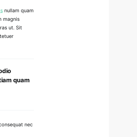
us
nullam quam
um magnis
as ut. Sit
tetuer
odio
etiam quam
 consequat nec