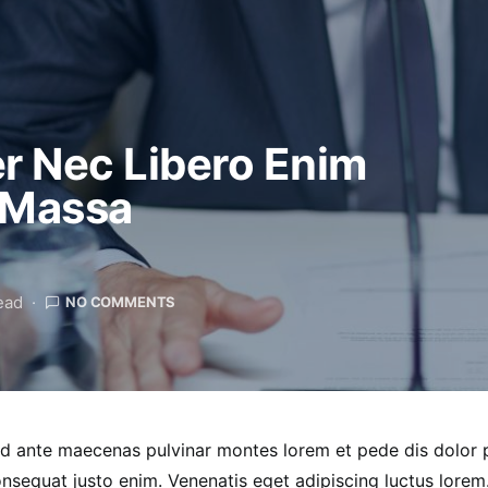
r Nec Libero Enim
 Massa
ead
NO COMMENTS
nd ante maecenas pulvinar montes lorem et pede dis dolor
onsequat justo enim. Venenatis eget adipiscing luctus lorem