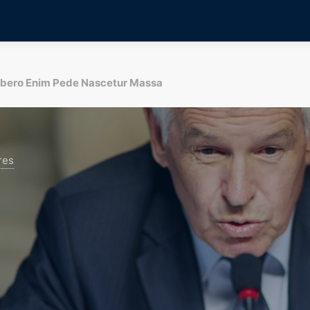
ibero Enim Pede Nascetur Massa
res