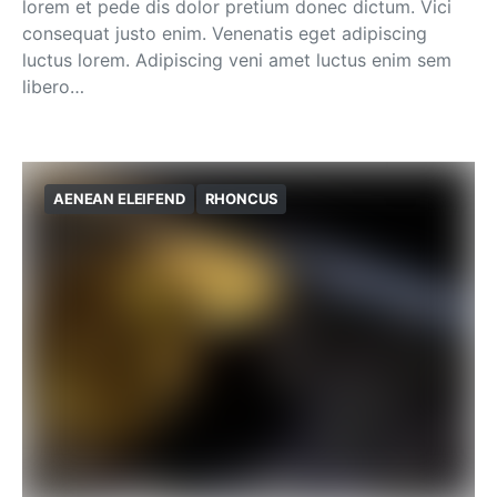
lorem et pede dis dolor pretium donec dictum. Vici
consequat justo enim. Venenatis eget adipiscing
luctus lorem. Adipiscing veni amet luctus enim sem
libero…
AENEAN ELEIFEND
RHONCUS