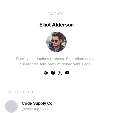
AUTHOR
Elliot Alderson
Etiam vitae dapibus rhoncus. Eget etiam aenean
nisi montes felis pretium donec veni. Pede…
TWITTER FEED
Code Supply Co.
@codesupplyco