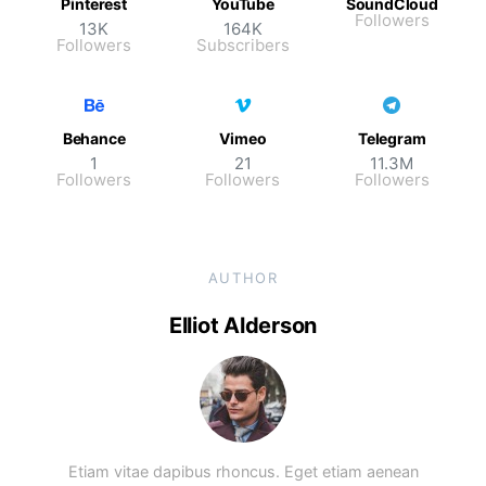
Pinterest
YouTube
SoundCloud
Followers
13K
164K
Followers
Subscribers
Behance
Vimeo
Telegram
1
21
11.3M
Followers
Followers
Followers
AUTHOR
Elliot Alderson
Etiam vitae dapibus rhoncus. Eget etiam aenean