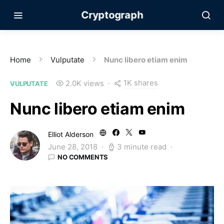
Cryptograph
Home
Vulputate
Nunc libero etiam enim
1K shares
2.0K views
VULPUTATE
Nunc libero etiam enim
Elliot Alderson
June 28, 2018
3 minute read
NO COMMENTS