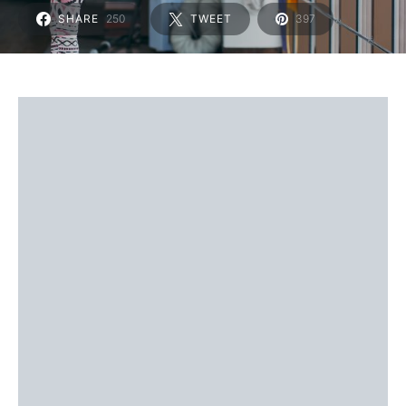
SHARE
250
TWEET
397