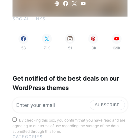
SOCIAL LINKS
53
71K
51
13K
169K
Get notified of the best deals on our
WordPress themes
SUBSCRIBE
By checking this box, you confirm that you have read and are
agreeing to our terms of use regarding the storage of the data
submitted through this form.
CATEGORIES