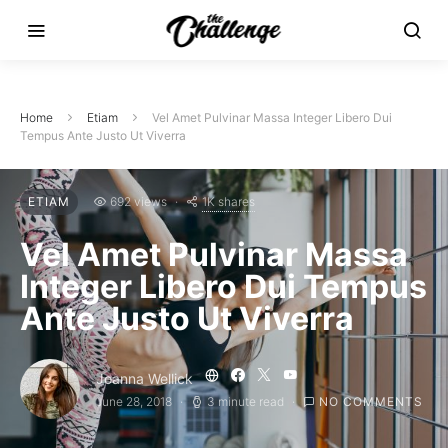
Home
Etiam
Vel Amet Pulvinar Massa Integer Libero Dui
Tempus Ante Justo Ut Viverra
1K shares
ETIAM
692 views
Vel Amet Pulvinar Massa
Integer Libero Dui Tempus
Ante Justo Ut Viverra
Joanna Wellick
June 28, 2018
3 minute read
NO COMMENTS