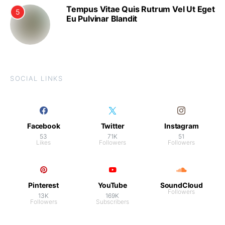
Tempus Vitae Quis Rutrum Vel Ut Eget
5
Eu Pulvinar Blandit
SOCIAL LINKS
Facebook
Twitter
Instagram
53
71K
51
Likes
Followers
Followers
Pinterest
YouTube
SoundCloud
Followers
13K
169K
Followers
Subscribers