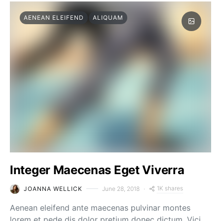
AENEAN ELEIFEND
ALIQUAM
Integer Maecenas Eget Viverra
1K shares
JOANNA WELLICK
June 28, 2018
Aenean eleifend ante maecenas pulvinar montes
lorem et pede dis dolor pretium donec dictum. Vici