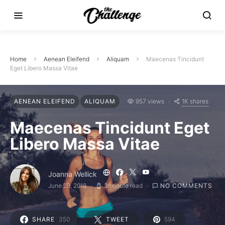
Home
Aenean Eleifend
Aliquam
Maecenas Tincidunt
Eget Libero Massa Vitae
1K shares
AENEAN ELEIFEND
ALIQUAM
957 views
Maecenas Tincidunt Eget
Libero Massa Vitae
Joanna Wellick
June 28, 2018
3 minute read
NO COMMENTS
SHARE
350
TWEET
594