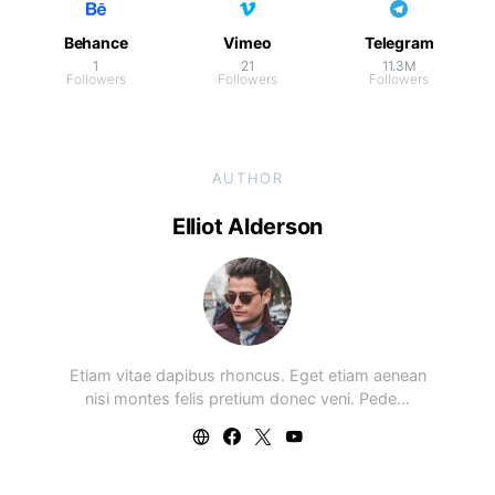
Behance
Vimeo
Telegram
1
21
11.3M
Followers
Followers
Followers
AUTHOR
Elliot Alderson
Etiam vitae dapibus rhoncus. Eget etiam aenean
nisi montes felis pretium donec veni. Pede…