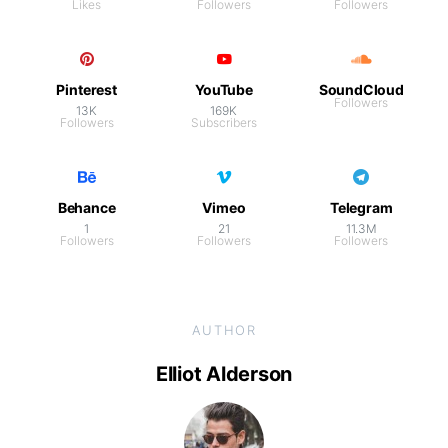
Likes
Followers
Followers
Pinterest
YouTube
SoundCloud
Followers
13K
169K
Followers
Subscribers
Behance
Vimeo
Telegram
1
21
11.3M
Followers
Followers
Followers
AUTHOR
Elliot Alderson