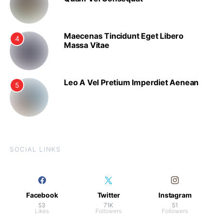
Maecenas Tincidunt Eget Libero
4
Massa Vitae
Leo A Vel Pretium Imperdiet Aenean
5
SOCIAL LINKS
Facebook
Twitter
Instagram
53
71K
51
Likes
Followers
Followers