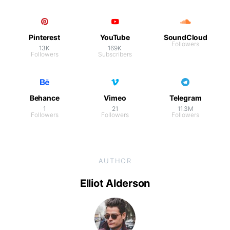
Pinterest
YouTube
SoundCloud
Followers
13K
169K
Followers
Subscribers
Behance
Vimeo
Telegram
1
21
11.3M
Followers
Followers
Followers
AUTHOR
Elliot Alderson