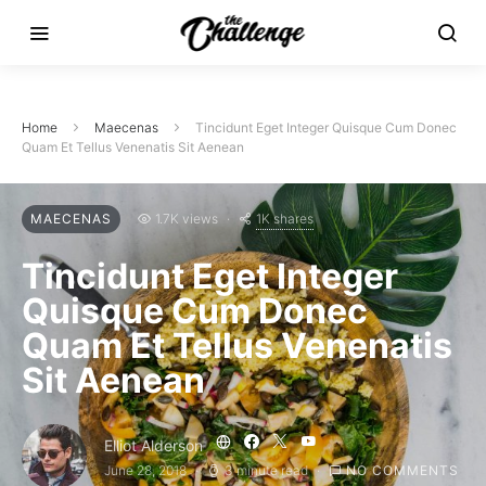
Home
Maecenas
Tincidunt Eget Integer Quisque Cum Donec
Quam Et Tellus Venenatis Sit Aenean
1K shares
MAECENAS
1.7K views
Tincidunt Eget Integer
Quisque Cum Donec
Quam Et Tellus Venenatis
Sit Aenean
Elliot Alderson
June 28, 2018
3 minute read
NO COMMENTS