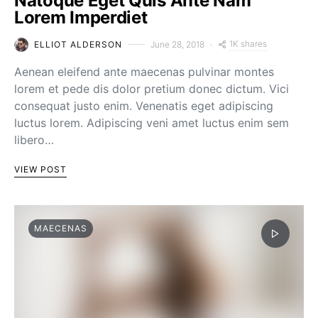
Natoque Eget Quis Ante Nam
Lorem Imperdiet
1K shares
ELLIOT ALDERSON
June 28, 2018
Aenean eleifend ante maecenas pulvinar montes
lorem et pede dis dolor pretium donec dictum. Vici
consequat justo enim. Venenatis eget adipiscing
luctus lorem. Adipiscing veni amet luctus enim sem
libero…
VIEW POST
MAECENAS