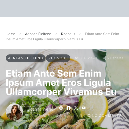
Home
Aenean Eleifend
Rhoncus
Etiam Ante Sem Enim
Ipsum Amet Eros Ligula Ullamcorper Vivamus Eu
2K shares
AENEAN ELEIFEND
RHONCUS
3.0K views
Etiam Ante Sem Enim
Ipsum Amet Eros Ligula
Ullamcorper Vivamus Eu
Joanna Wellick
June 28, 2018
3 minute read
NO COMMENTS