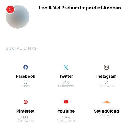
Leo A Vel Pretium Imperdiet Aenean
5
SOCIAL LINKS
Facebook
Twitter
Instagram
53
71K
51
Likes
Followers
Followers
Pinterest
YouTube
SoundCloud
Followers
13K
169K
Followers
Subscribers