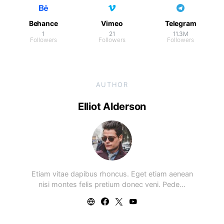
Behance
Vimeo
Telegram
1
21
11.3M
Followers
Followers
Followers
AUTHOR
Elliot Alderson
Etiam vitae dapibus rhoncus. Eget etiam aenean
nisi montes felis pretium donec veni. Pede…