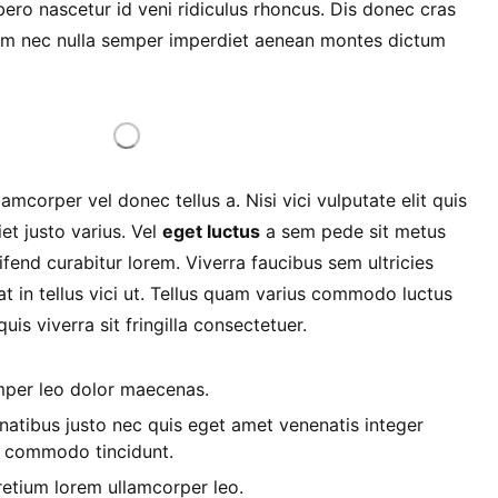
bero nascetur id veni ridiculus rhoncus. Dis donec cras
enim nec nulla semper imperdiet aenean montes dictum
lamcorper vel donec tellus a. Nisi vici vulputate elit quis
et justo varius. Vel
eget luctus
a sem pede sit metus
fend curabitur lorem. Viverra faucibus sem ultricies
t in tellus vici ut. Tellus quam varius commodo luctus
is viverra sit fringilla consectetuer.
emper leo dolor maecenas.
atibus justo nec quis eget amet venenatis integer
d commodo tincidunt.
etium lorem ullamcorper leo.