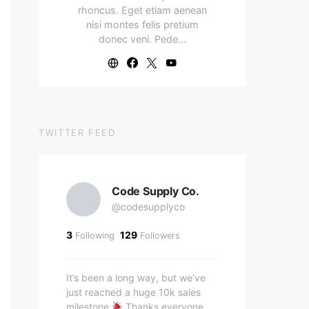
rhoncus. Eget etiam aenean
nisi montes felis pretium
donec veni. Pede…
TWITTER FEED
Code Supply Co.
@codesupplyco
3
129
Following
Followers
It’s been a long way, but we’ve
just reached a huge 10k sales
milestone
Thanks everyone