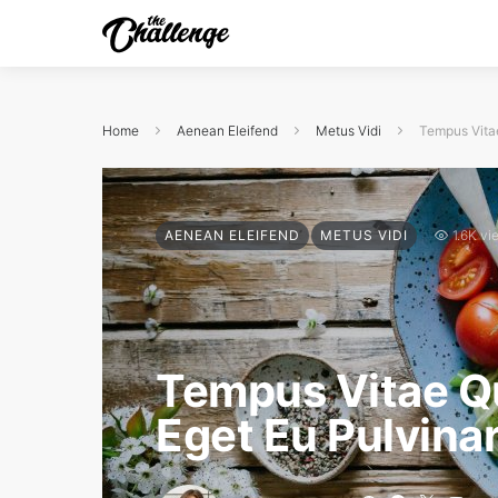
Home
Aenean Eleifend
Metus Vidi
Tempus Vitae
AENEAN ELEIFEND
METUS VIDI
1.6K vi
Tempus Vitae Qu
Eget Eu Pulvinar