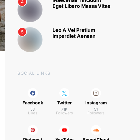
Maecenas Tincidunt
4
Eget Libero Massa Vitae
Leo A Vel Pretium
5
Imperdiet Aenean
SOCIAL LINKS
Facebook
Twitter
Instagram
53
71K
51
Likes
Followers
Followers
Pinterest
YouTube
SoundCloud