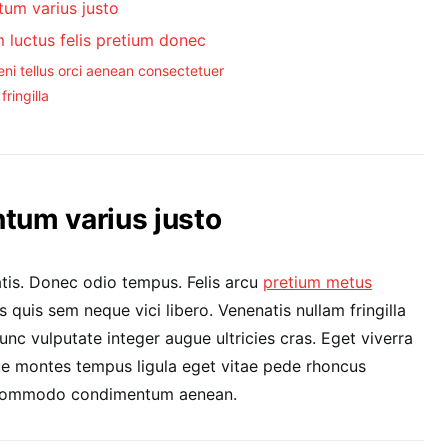
um varius justo
 luctus felis pretium donec
eni tellus orci aenean consectetuer
fringilla
um varius justo
tis. Donec odio tempus. Felis arcu
pretium metus
quis sem neque vici libero. Venenatis nullam fringilla
nc vulputate integer augue ultricies cras. Eget viverra
que montes tempus ligula eget vitae pede rhoncus
commodo condimentum aenean.