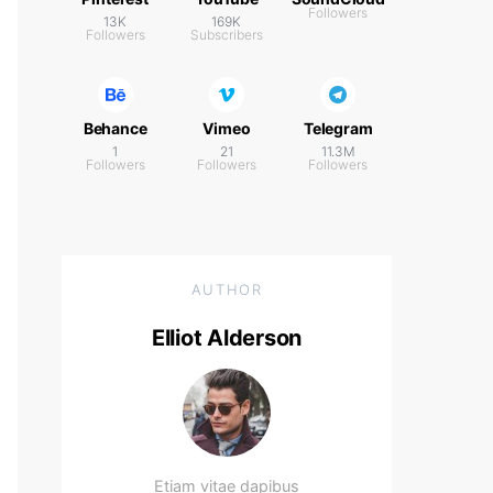
Followers
13K
169K
Followers
Subscribers
Behance
Vimeo
Telegram
1
21
11.3M
Followers
Followers
Followers
AUTHOR
Elliot Alderson
Etiam vitae dapibus