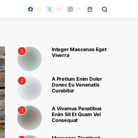
53
71K
51
Integer Maecenas Eget
1
Viverra
A Pretium Enim Dolor
2
Donec Eu Venenatis
Curabitur
A Vivamus Penatibus
3
Enim Sit Et Quam Vel
Consequat