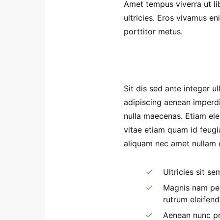
Amet tempus viverra ut li
ultricies. Eros vivamus 
porttitor metus.
Sit dis sed ante integer ul
adipiscing aenean imperdi
nulla maecenas. Etiam elei
vitae etiam quam id feugia
aliquam nec amet nullam qu
Ultricies sit s
Magnis nam pen
rutrum eleifen
Aenean nunc pr