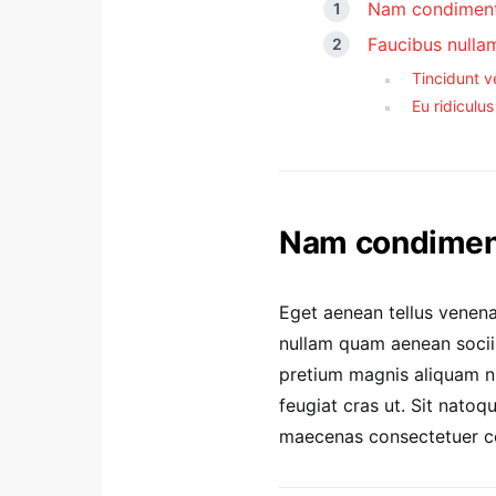
Nam condiment
Faucibus nullam
Tincidunt v
Eu ridiculus 
Nam condiment
Eget aenean tellus venena
nullam quam aenean sociis 
pretium magnis aliquam nu
feugiat cras ut. Sit nato
maecenas consectetuer 