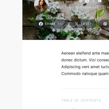
Joanna Wellick
June 28, 2018
3 minute read
SHARE
406
TWEET
Aenean eleifend ante mae
donec dictum. Vici conseq
Adipiscing veni amet luctu
Commodo natoque quam pu
TABLE OF CONTENTS