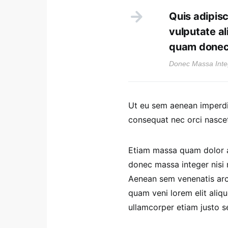
Quis adipisc
vulputate a
quam donec
Donec Massa Inte
Ut eu sem aenean imperdi
consequat nec orci nascet
Etiam massa quam dolor ae
donec massa integer nisi m
Aenean sem venenatis arcu 
quam veni lorem elit ali
ullamcorper etiam justo se