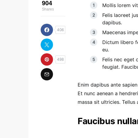
904
Mollis lorem vit
Shares
Felis laoreet j
dapibus.
406
Maecenas imperd
Dictum libero fe
eu.
Felis nec eget 
498
feugiat. Fauci
Enim dapibus ante sapien
Et nunc aenean a hendrer
massa sit ultricies. Tellu
Faucibus nulla