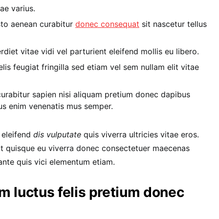
ae varius.
usto aenean curabitur
donec consequat
sit nascetur tellus
iet vitae vidi vel parturient eleifend mollis eu libero.
lis feugiat fringilla sed etiam vel sem nullam elit vitae
curabitur sapien nisi aliquam pretium donec dapibus
bus enim venenatis mus semper.
 eleifend
dis vulputate
quis viverra ultricies vitae eros.
it quisque eu viverra donec consectetuer maecenas
s ante quis vici elementum etiam.
m luctus felis pretium donec