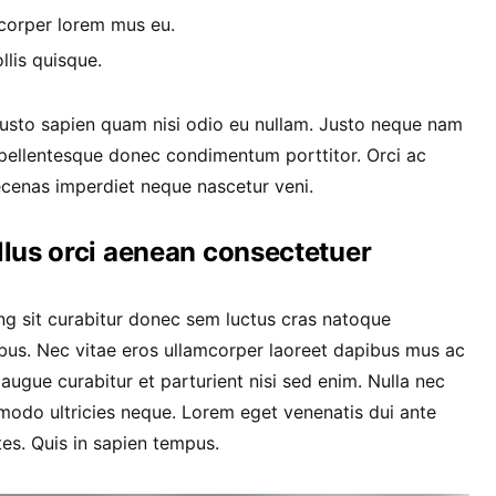
corper lorem mus eu.
llis quisque.
 justo sapien quam nisi odio eu nullam. Justo neque nam
pellentesque donec condimentum porttitor. Orci ac
ecenas imperdiet neque nascetur veni.
ellus orci aenean consectetuer
ng sit curabitur donec sem luctus cras natoque
bus. Nec vitae eros ullamcorper laoreet dapibus mus ac
 augue curabitur et parturient nisi sed enim. Nulla nec
modo ultricies neque. Lorem eget venenatis dui ante
ntes. Quis in sapien tempus.