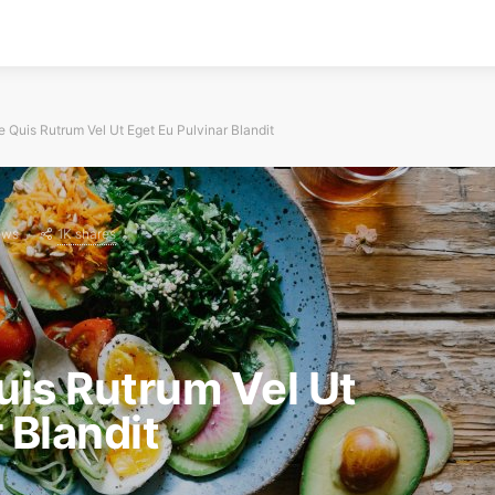
 Quis Rutrum Vel Ut Eget Eu Pulvinar Blandit
1K shares
ews
is Rutrum Vel Ut
 Blandit