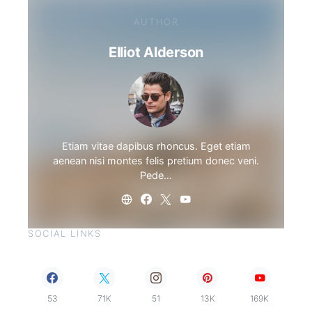
AUTHOR
Elliot Alderson
Etiam vitae dapibus rhoncus. Eget etiam
aenean nisi montes felis pretium donec veni.
Pede…
SOCIAL LINKS
53
71K
51
13K
169K