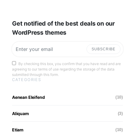
Get notified of the best deals on our
WordPress themes
SUBSCRIBE
By checking this box, you confirm that you have read and are
agreeing to our terms of use regarding the storage of the data
submitted through this form.
CATEGORIES
Aenean Eleifend
(10)
Aliquam
(3)
Etiam
(10)