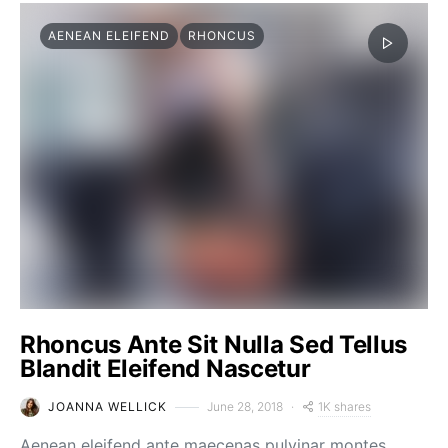
AENEAN ELEIFEND
RHONCUS
Rhoncus Ante Sit Nulla Sed Tellus
Blandit Eleifend Nascetur
1K shares
JOANNA WELLICK
June 28, 2018
Aenean eleifend ante maecenas pulvinar montes