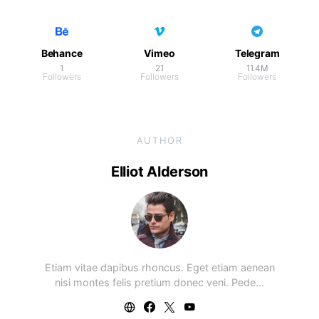
Behance
Vimeo
Telegram
1
21
11.4M
Followers
Followers
Followers
AUTHOR
Elliot Alderson
Etiam vitae dapibus rhoncus. Eget etiam aenean
nisi montes felis pretium donec veni. Pede…