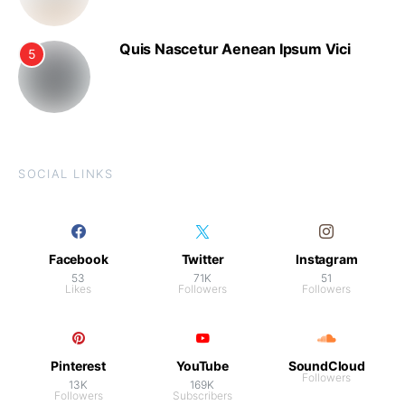
Quis Nascetur Aenean Ipsum Vici
5
SOCIAL LINKS
Facebook
Twitter
Instagram
53
71K
51
Likes
Followers
Followers
Pinterest
YouTube
SoundCloud
Followers
13K
169K
Followers
Subscribers