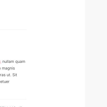
s
nullam quam
um magnis
as ut. Sit
etuer