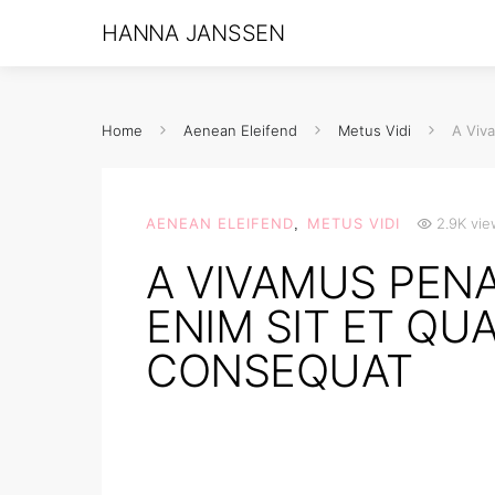
HANNA JANSSEN
Home
Aenean Eleifend
Metus Vidi
A Viv
AENEAN ELEIFEND
METUS VIDI
2.9K vie
A VIVAMUS PEN
ENIM SIT ET QU
CONSEQUAT