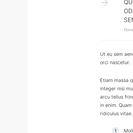
QU
OD
SE
Done
Ut eu sem aen
orci nascetur.
Etiam massa qu
integer nisi m
arcu tellus fri
in enim. Quam 
ridiculus vitae.
Moll