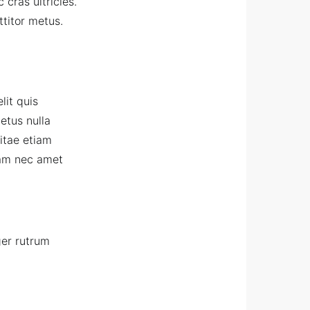
 cras ultricies.
titor metus.
lit quis
etus nulla
itae etiam
uam nec amet
ger rutrum