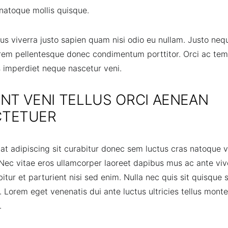
 natoque mollis quisque.
lus viverra justo sapien quam nisi odio eu nullam. Justo n
rem pellentesque donec condimentum porttitor. Orci ac tem
 imperdiet neque nascetur veni.
NT VENI TELLUS ORCI AENEAN
TETUER
at adipiscing sit curabitur donec sem luctus cras natoque v
Nec vitae eros ullamcorper laoreet dapibus mus ac ante viv
bitur et parturient nisi sed enim. Nulla nec quis sit quisq
. Lorem eget venenatis dui ante luctus ultricies tellus monte
.