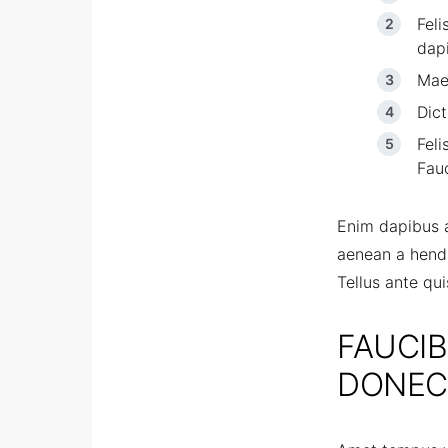
Feli
dap
Maec
Dict
Feli
Fau
Enim dapibus 
aenean a hendr
Tellus ante qu
FAUCIB
DONEC