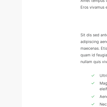
Amet tempus viv
Eros vivamus e
Sit dis sed ant
adipiscing aen
maecenas. Etia
quam id feugia
nullam quis viv
Ultr
Mag
ele
Aen
Nec