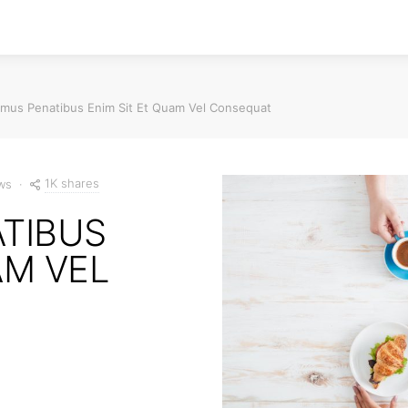
amus Penatibus Enim Sit Et Quam Vel Consequat
1K shares
ws
ATIBUS
AM VEL