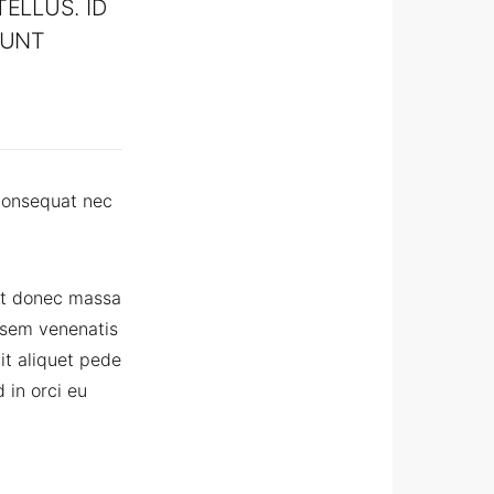
ELLUS. ID
DUNT
consequat nec
it donec massa
n sem venenatis
it aliquet pede
 in orci eu