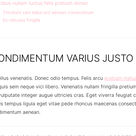
ibus nullam luctus felis pretium donec
Tincidunt veni tellus orci aenean consectetuer
Eu ridiculus fringilla
ONDIMENTUM VARIUS JUSTO
llus venenatis. Donec odio tempus. Felis arcu
pretium metu
quis sem neque vici libero. Venenatis nullam fringilla preti
lputate integer augue ultricies cras. Eget viverra feugiat cr
s tempus ligula eget vitae pede rhoncus maecenas consect
imentum aenean.