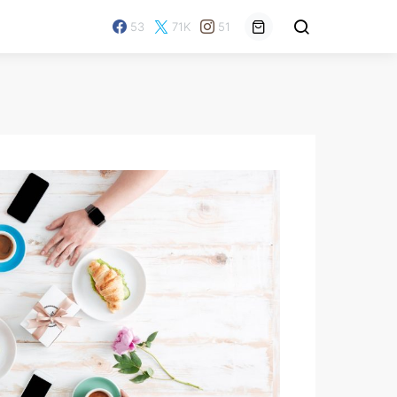
53
71K
51