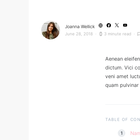
Joanna Wellick
June 28, 2018
3 minute read
Aenean eleife
dictum. Vici c
veni amet luct
quam pulvinar e
TABLE OF CO
Nam