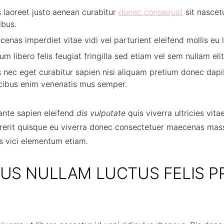
s laoreet justo aenean curabitur
donec consequat
sit nascetu
ibus.
enas imperdiet vitae vidi vel parturient eleifend mollis eu l
um libero felis feugiat fringilla sed etiam vel sem nullam elit
s nec eget curabitur sapien nisi aliquam pretium donec dapi
cibus enim venenatis mus semper.
ante sapien eleifend
dis vulputate
quis viverra ultricies vita
erit quisque eu viverra donec consectetuer maecenas massa 
is vici elementum etiam.
US NULLAM LUCTUS FELIS P