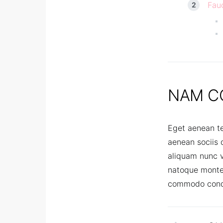
Fauc
NAM C
Eget aenean te
aenean sociis 
aliquam nunc vu
natoque monte
commodo cond