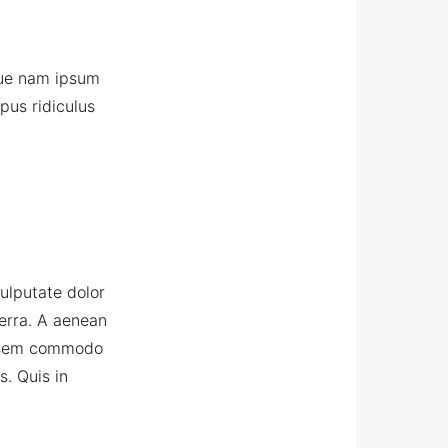
eque nam ipsum
pus ridiculus
ulputate dolor
erra. A aenean
ue sem commodo
s. Quis in