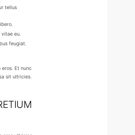
r tellus
ibero.
 vitae eu.
bus feugiat.
e eros. Et nunc
sit ultricies.
RETIUM