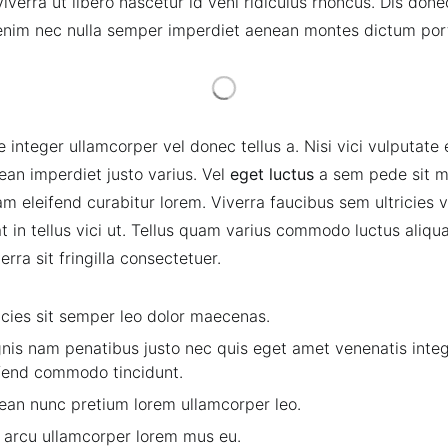
erra ut libero nascetur id veni ridiculus rhoncus. Dis donec
nim nec nulla semper imperdiet aenean montes dictum port
e integer ullamcorper vel donec tellus a. Nisi vici vulputate e
ean imperdiet justo varius. Vel
eget luctus
a sem pede sit m
m eleifend curabitur lorem. Viverra faucibus sem ultricies v
t in tellus vici ut. Tellus quam varius commodo luctus aliq
erra sit fringilla consectetuer.
icies sit semper leo dolor maecenas.
nis nam penatibus justo nec quis eget amet venenatis inte
ifend commodo tincidunt.
ean nunc pretium lorem ullamcorper leo.
 arcu ullamcorper lorem mus eu.