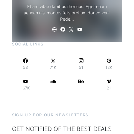
Etiam vitae dapibus rhoncus. Eget etiam
aenean nisi montes felis pretium donec veni.
Pede…
SOCIAL LINKS
53
71K
51
12K
167K
1
21
SIGN UP FOR OUR NEWSLETTERS
GET NOTIFIED OF THE BEST DEALS