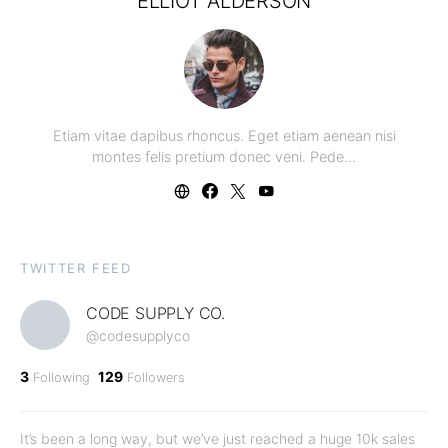
ELLIOT ALDERSON
Etiam vitae dapibus rhoncus. Eget etiam aenean nisi
montes felis pretium donec veni. Pede…
TWITTER FEED
CODE SUPPLY CO.
@codesupplyco
3
129
Following
Followers
It’s been a long way, but we’ve just reached a huge 10k sales