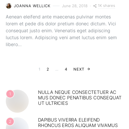
1K shares
JOANNA WELLICK
June 28, 2018
Aenean eleifend ante maecenas pulvinar montes
lorem et pede dis dolor pretium donec dictum. Vici
consequat justo enim. Venenatis eget adipiscing
luctus lorem. Adipiscing veni amet luctus enim sem
libero…
POSTS PAGINA
1
2
…
4
NEXT
NULLA NEQUE CONSECTETUER AC
1
MUS DONEC PENATIBUS CONSEQUAT
UT ULTRICIES
DAPIBUS VIVERRA ELEIFEND
2
RHONCUS EROS ALIQUAM VIVAMUS