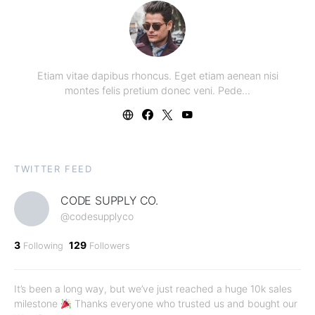
Etiam vitae dapibus rhoncus. Eget etiam aenean nisi
montes felis pretium donec veni. Pede…
TWITTER FEED
CODE SUPPLY CO.
@codesupplyco
3
129
Following
Followers
It’s been a long way, but we’ve just reached a huge 10k sales
milestone
Thanks everyone who trusted us and bought our