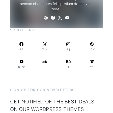
aenean nisi montes felis pretium donec veni.
Pede…
SOCIAL LINKS
53
71K
51
12K
167K
1
21
SIGN UP FOR OUR NEWSLETTERS
GET NOTIFIED OF THE BEST DEALS
ON OUR WORDPRESS THEMES