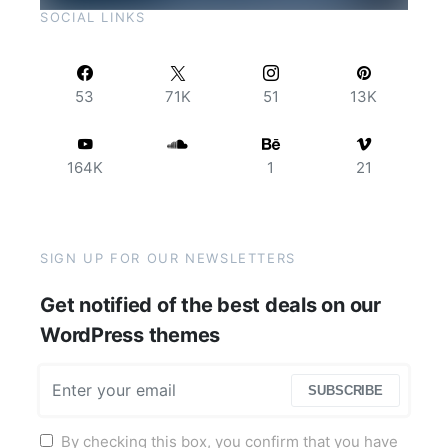
SOCIAL LINKS
53
71K
51
13K
164K
1
21
SIGN UP FOR OUR NEWSLETTERS
Get notified of the best deals on our
WordPress themes
SUBSCRIBE
By checking this box, you confirm that you have