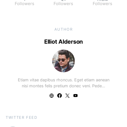
Followers
Followers
Followers
AUTHOR
Elliot Alderson
Etiam vitae dapibus rhoncus. Eget etiam aenean
nisi montes felis pretium donec veni. Pede…
TWITTER FEED