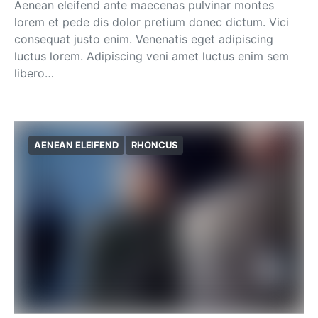
Aenean eleifend ante maecenas pulvinar montes
lorem et pede dis dolor pretium donec dictum. Vici
consequat justo enim. Venenatis eget adipiscing
luctus lorem. Adipiscing veni amet luctus enim sem
libero…
AENEAN ELEIFEND
RHONCUS