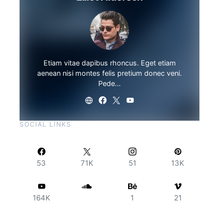
Etiam vitae dapibus rhoncus. Eget etiam
aenean nisi montes felis pretium donec veni.
Pede…
SOCIAL LINKS
53
71K
51
13K
164K
1
21