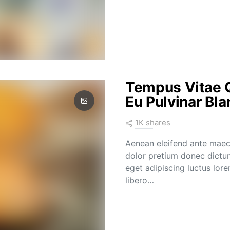
Tempus Vitae Q
Eu Pulvinar Bla
1K shares
Aenean eleifend ante maec
dolor pretium donec dictum
eget adipiscing luctus lor
libero…