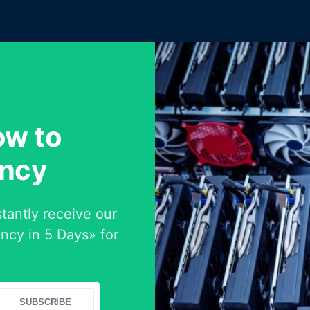
ow to
ency
tantly receive our
ncy in 5 Days» for
SUBSCRIBE