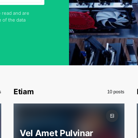
e read and are
 of the data
Etiam
s
10 posts
Vel Amet Pulvinar