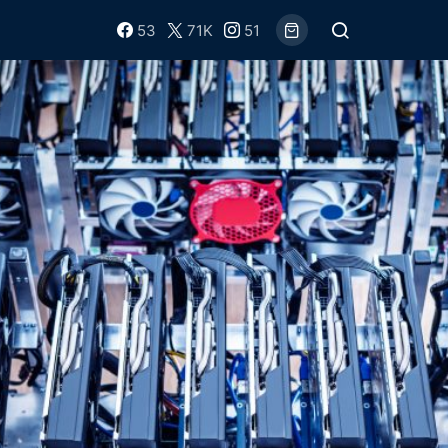
53
71K
51