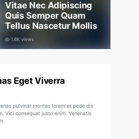
Vitae Nec Adipiscing
Quis Semper Quam
Tellus Nascetur Mollis
1.8K views
as Eget Viverra
enas pulvinar montes lorem et pede dis
. Vici consequat justo enim. Venenatis
m.