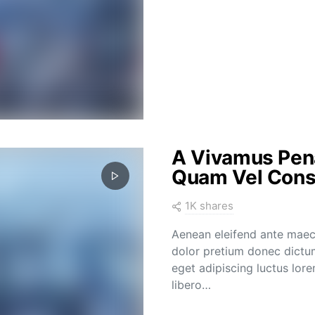
A Vivamus Pena
Quam Vel Con
1K shares
Aenean eleifend ante maec
dolor pretium donec dictum
eget adipiscing luctus lor
libero…