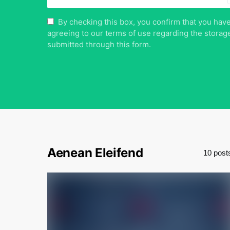
By checking this box, you confirm that you hav
agreeing to our terms of use regarding the storage
submitted through this form.
Aenean Eleifend
10 post