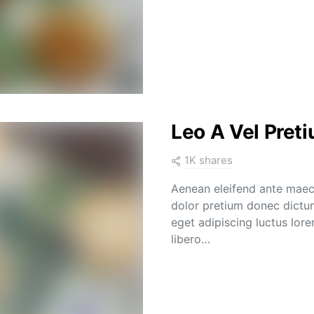
Leo A Vel Pret
1K shares
Aenean eleifend ante maec
dolor pretium donec dictum
eget adipiscing luctus lor
libero…