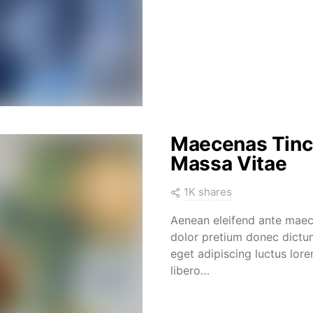
Maecenas Tinci
Massa Vitae
1K shares
Aenean eleifend ante maec
dolor pretium donec dictum
eget adipiscing luctus lor
libero…