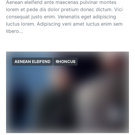
Aenean eleifend ante maecenas pulvinar montes
lorem et pede dis dolor pretium donec dictum. Vici
consequat justo enim. Venenatis eget adipiscing
luctus lorem. Adipiscing veni amet luctus enim sem
libero…
AENEAN ELEIFEND
RHONCUS