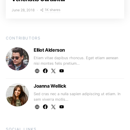
1K shares
June 28, 2018
CONTRIBUTORS
Elliot Alderson
Etiam vitae dapibus rhoncus. Eget etiam aenean
nisi montes felis pretium…
Joanna Wellick
Sed cras nec a nulla sapien adipiscing ut etiam. In
sem viverra mollis…
SOCIAL LINKS