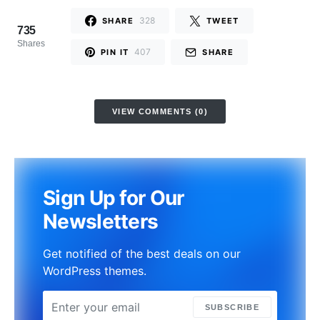
328
SHARE
TWEET
735
Shares
407
PIN IT
SHARE
VIEW COMMENTS (0)
Sign Up for Our
Newsletters
Get notified of the best deals on our
WordPress themes.
SUBSCRIBE