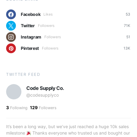
Facebook
Likes
53
Twitter
Followers
71K
Instagram
Followers
51
Pinterest
Followers
13K
TWITTER FEED
Code Supply Co.
@codesupplyco
3
129
Following
Followers
It’s been a long way, but we’ve just reached a huge 10k sales
milestone
Thanks everyone who trusted us and bought our