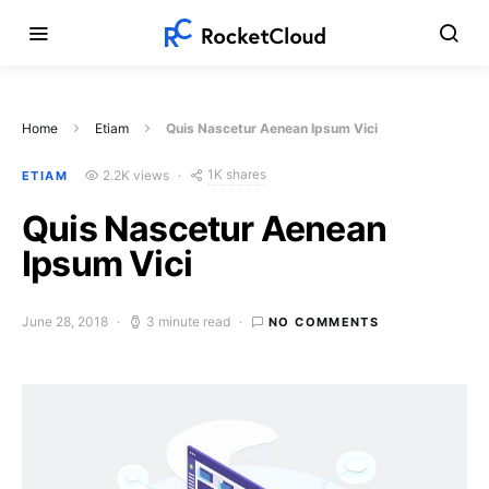
Home
Etiam
Quis Nascetur Aenean Ipsum Vici
1K shares
2.2K views
ETIAM
Quis Nascetur Aenean
Ipsum Vici
June 28, 2018
3 minute read
NO COMMENTS