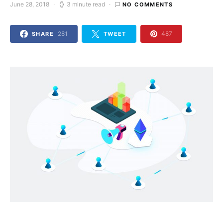
June 28, 2018
3 minute read
NO COMMENTS
281
487
SHARE
TWEET