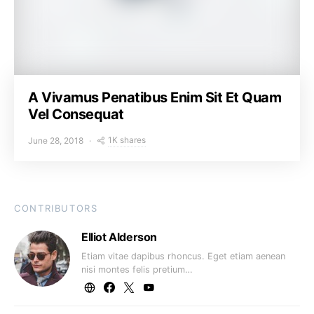
A Vivamus Penatibus Enim Sit Et Quam
Vel Consequat
1K shares
June 28, 2018
CONTRIBUTORS
Elliot Alderson
Etiam vitae dapibus rhoncus. Eget etiam aenean
nisi montes felis pretium…