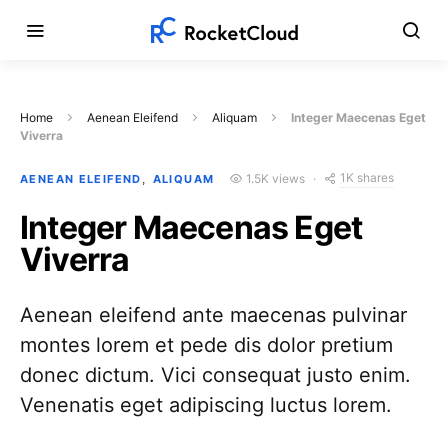
Home
Aenean Eleifend
Aliquam
Integer Maecenas Eget
Viverra
1K shares
1.5K views
AENEAN ELEIFEND
ALIQUAM
Integer Maecenas Eget
Viverra
Aenean eleifend ante maecenas pulvinar
montes lorem et pede dis dolor pretium
donec dictum. Vici consequat justo enim.
Venenatis eget adipiscing luctus lorem.