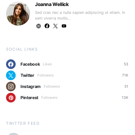
Joanna Wellick
Sed cras nec a nulla sapien adipiscing ut etiam. In
sem viverra mollis…
SOCIAL LINKS
Facebook
Likes
53
Twitter
Followers
71K
Instagram
Followers
51
Pinterest
Followers
13K
TWITTER FEED