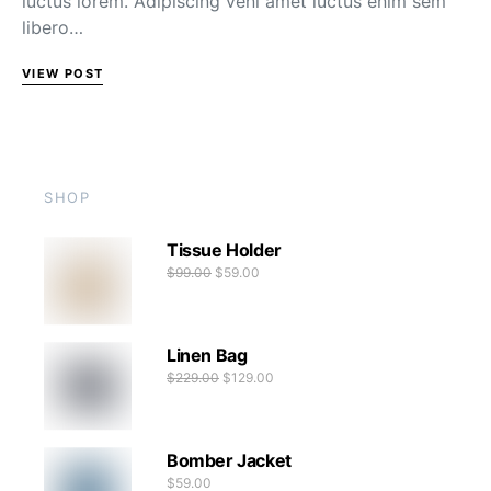
luctus lorem. Adipiscing veni amet luctus enim sem
libero…
VIEW POST
SHOP
Tissue Holder
$
99.00
$
59.00
Linen Bag
$
229.00
$
129.00
Bomber Jacket
$
59.00