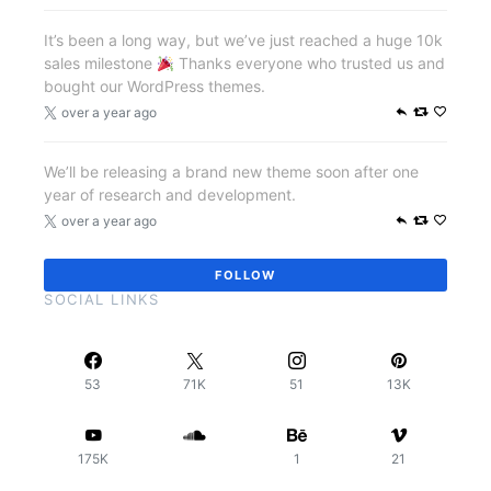
It’s been a long way, but we’ve just reached a huge 10k
sales milestone
Thanks everyone who trusted us and
bought our WordPress themes.
over a year ago
We’ll be releasing a brand new theme soon after one
year of research and development.
over a year ago
FOLLOW
SOCIAL LINKS
53
71K
51
13K
175K
1
21