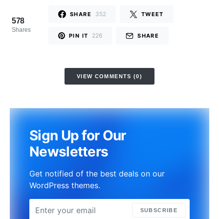
352
SHARE
TWEET
578
Shares
226
PIN IT
SHARE
VIEW COMMENTS (0)
Sign Up for Our
Newsletters
Get notified of the best deals on our
WordPress themes.
SUBSCRIBE