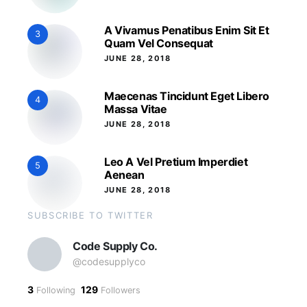
A Vivamus Penatibus Enim Sit Et
3
Quam Vel Consequat
JUNE 28, 2018
Maecenas Tincidunt Eget Libero
4
Massa Vitae
JUNE 28, 2018
Leo A Vel Pretium Imperdiet
5
Aenean
JUNE 28, 2018
SUBSCRIBE TO TWITTER
Code Supply Co.
@codesupplyco
3
129
Following
Followers