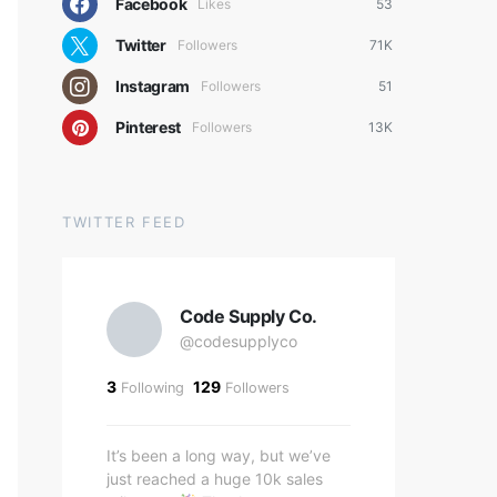
Facebook
Likes
53
Twitter
Followers
71K
Instagram
Followers
51
Pinterest
Followers
13K
TWITTER FEED
Code Supply Co.
@codesupplyco
3
129
Following
Followers
It’s been a long way, but we’ve
just reached a huge 10k sales