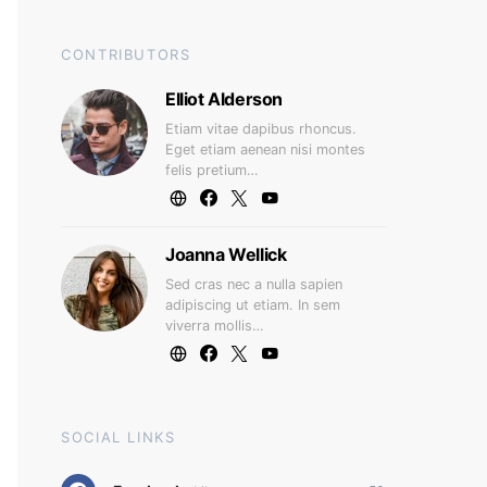
CONTRIBUTORS
Elliot Alderson
Etiam vitae dapibus rhoncus.
Eget etiam aenean nisi montes
felis pretium…
Joanna Wellick
Sed cras nec a nulla sapien
adipiscing ut etiam. In sem
viverra mollis…
SOCIAL LINKS