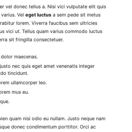
r vel donec tellus a. Nisi vici vulputate elit quis
 varius. Vel
eget luctus
a sem pede sit metus
abitur lorem. Viverra faucibus sem ultricies
llus vici ut. Tellus quam varius commodo luctus
ra sit fringilla consectetuer.
o dolor maecenas.
usto nec quis eget amet venenatis integer
o tincidunt.
rem ullamcorper leo.
lorem mus eu.
sque.
apien quam nisi odio eu nullam. Justo neque nam
sque donec condimentum porttitor. Orci ac