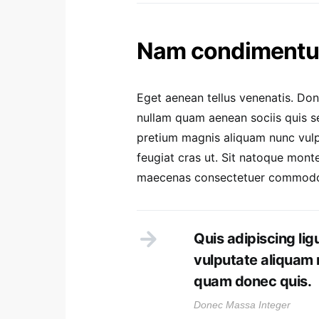
Nam condimentum
Eget aenean tellus venenatis. Do
nullam quam aenean sociis quis sem
pretium magnis aliquam nunc vulpu
feugiat cras ut. Sit natoque mont
maecenas consectetuer commod
Quis adipiscing lig
vulputate aliquam 
quam donec quis.
Donec Massa Integer