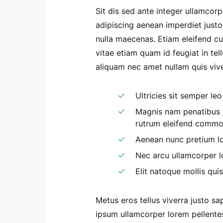
Sit dis sed ante integer ullamcorpe
adipiscing aenean imperdiet justo
nulla maecenas. Etiam eleifend cur
vitae etiam quam id feugiat in te
aliquam nec amet nullam quis viver
Ultricies sit semper le
Magnis nam penatibus j
rutrum eleifend commod
Aenean nunc pretium lo
Nec arcu ullamcorper 
Elit natoque mollis qui
Metus eros tellus viverra justo s
ipsum ullamcorper lorem pellente