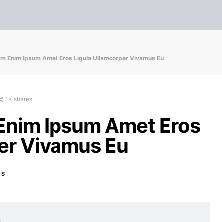
em Enim Ipsum Amet Eros Ligula Ullamcorper Vivamus Eu
1K shares
Enim Ipsum Amet Eros
per Vivamus Eu
TS