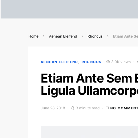
Home
Aenean Eleifend
Rhoncus
Etiam Ante S
3.0K views
AENEAN ELEIFEND
RHONCUS
Etiam Ante Sem 
Ligula Ullamcor
June 28, 2018
3 minute read
NO COMMEN