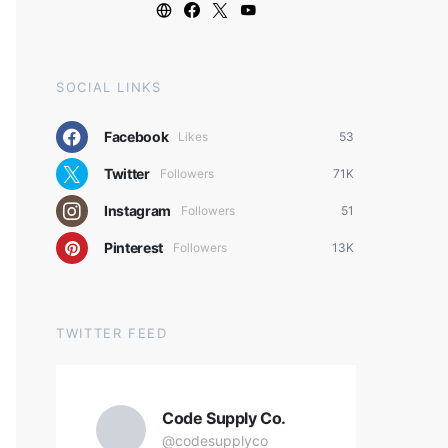
SOCIAL LINKS
Facebook
Likes
53
Twitter
Followers
71K
Instagram
Followers
51
Pinterest
Followers
13K
TWITTER FEED
Code Supply Co.
@codesupplyco