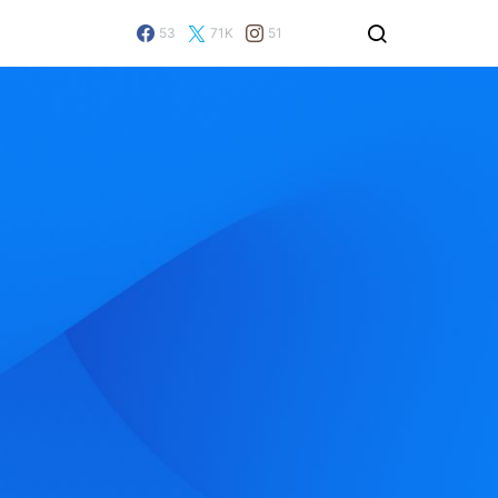
53
71K
51