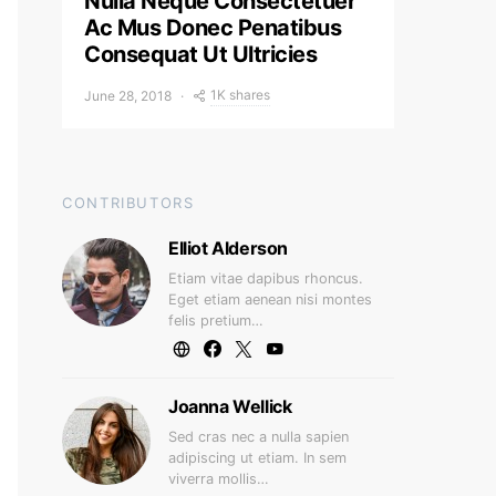
Nulla Neque Consectetuer
Ac Mus Donec Penatibus
Consequat Ut Ultricies
1K shares
June 28, 2018
CONTRIBUTORS
Elliot Alderson
Etiam vitae dapibus rhoncus.
Eget etiam aenean nisi montes
felis pretium…
Joanna Wellick
Sed cras nec a nulla sapien
adipiscing ut etiam. In sem
viverra mollis…