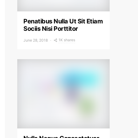
Penatibus Nulla Ut Sit Etiam
Sociis Nisi Porttitor
1K shares
June 28, 2018