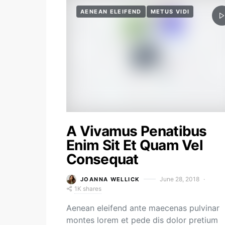
AENEAN ELEIFEND
METUS VIDI
A Vivamus Penatibus
Enim Sit Et Quam Vel
Consequat
June 28, 2018
JOANNA WELLICK
1K shares
Aenean eleifend ante maecenas pulvinar
montes lorem et pede dis dolor pretium