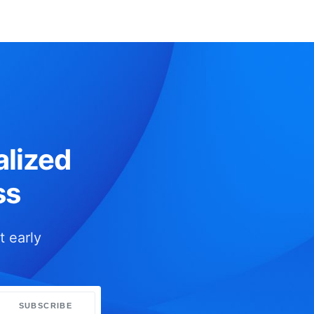
lized
ss
t early
SUBSCRIBE