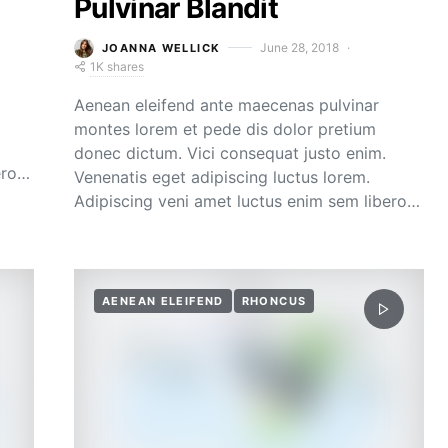
Pulvinar Blandit
June 28, 2018
JOANNA WELLICK
1K shares
Aenean eleifend ante maecenas pulvinar
montes lorem et pede dis dolor pretium
donec dictum. Vici consequat justo enim.
ero…
Venenatis eget adipiscing luctus lorem.
Adipiscing veni amet luctus enim sem libero…
AENEAN ELEIFEND
RHONCUS