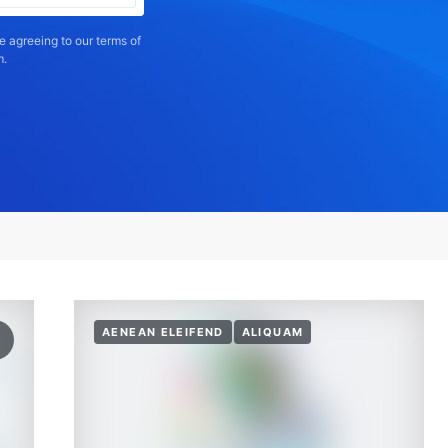
e agreeing to our terms of
m.
AENEAN ELEIFEND
ALIQUAM