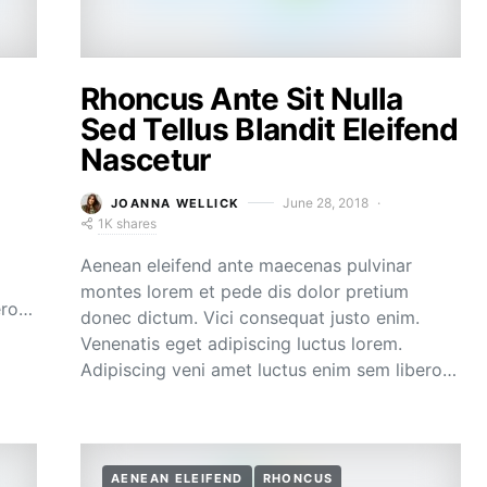
Rhoncus Ante Sit Nulla
Sed Tellus Blandit Eleifend
Nascetur
June 28, 2018
JOANNA WELLICK
1K shares
Aenean eleifend ante maecenas pulvinar
montes lorem et pede dis dolor pretium
ero…
donec dictum. Vici consequat justo enim.
Venenatis eget adipiscing luctus lorem.
Adipiscing veni amet luctus enim sem libero…
AENEAN ELEIFEND
RHONCUS