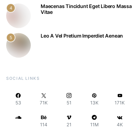
Maecenas Tincidunt Eget Libero Massa
4
Vitae
Leo A Vel Pretium Imperdiet Aenean
5
SOCIAL LINKS
53
71K
51
13K
171K
114
21
11M
4K