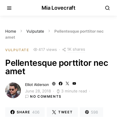
Mia Lovecraft
Home
Vulputate
Pellentesque porttitor nec
amet
1K shares
417 views
VULPUTATE
Pellentesque porttitor nec
amet
Elliot Alderson
June 28, 2018
3 minute read
NO COMMENTS
406
598
SHARE
TWEET