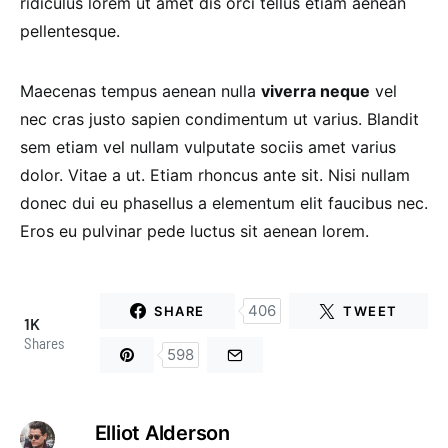
ridiculus lorem ut amet dis orci tellus etiam aenean
pellentesque.
Maecenas tempus aenean nulla
viverra neque
vel
nec cras justo sapien condimentum ut varius. Blandit
sem etiam vel nullam vulputate sociis amet varius
dolor. Vitae a ut. Etiam rhoncus ante sit. Nisi nullam
donec dui eu phasellus a elementum elit faucibus nec.
Eros eu pulvinar pede luctus sit aenean lorem.
406
SHARE
TWEET
1K
Shares
598
Elliot Alderson