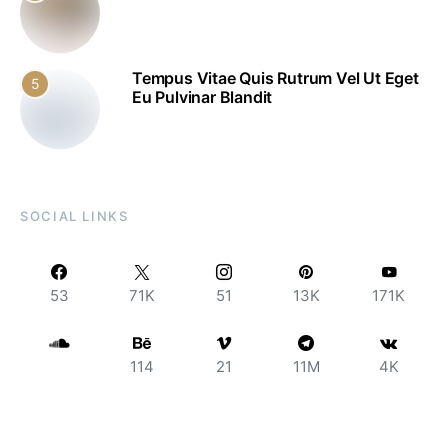
Tempus Vitae Quis Rutrum Vel Ut Eget
5
Eu Pulvinar Blandit
SOCIAL LINKS
53
71K
51
13K
171K
114
21
11M
4K