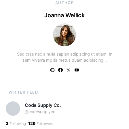
AUTHOR
Joanna Wellick
Sed cras nec a nulla sapien adipiscing ut etiam. In
sem viverra mollis metus quam adipiscing…
TWITTER FEED
Code Supply Co.
@codesupplyco
3
129
Following
Followers