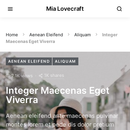
Mia Lovecraft
Home
Aenean Eleifend
Aliquam
Integer
Maecenas Eget Viverra
AENEAN ELEIFEND
ALIQUAM
1K shares
2.1K views
Integer Maecenas Eget
Viverra
Aenean eleifend ante maecenas pulvinar
montes lorem et pede dis dolor pretium