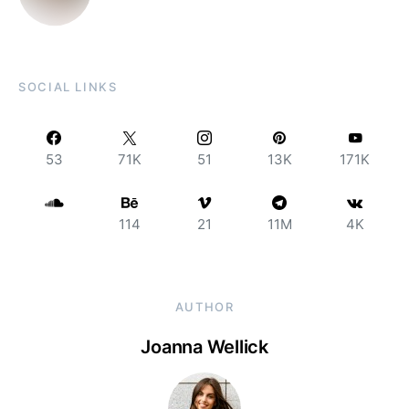
SOCIAL LINKS
53
71K
51
13K
171K
114
21
11M
4K
AUTHOR
Joanna Wellick