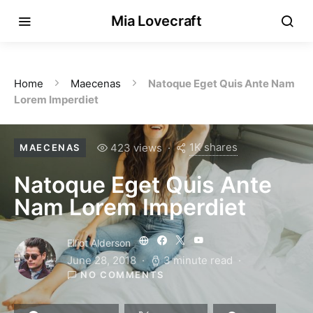
Mia Lovecraft
Home
Maecenas
Natoque Eget Quis Ante Nam
Lorem Imperdiet
1K shares
423 views
MAECENAS
Natoque Eget Quis Ante
Nam Lorem Imperdiet
Elliot Alderson
June 28, 2018
3 minute read
NO COMMENTS