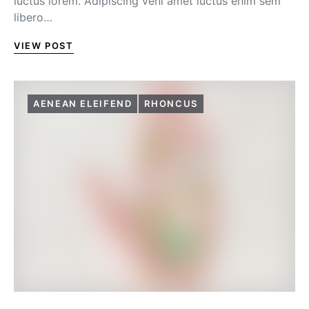
luctus lorem. Adipiscing veni amet luctus enim sem
libero…
VIEW POST
AENEAN ELEIFEND
RHONCUS