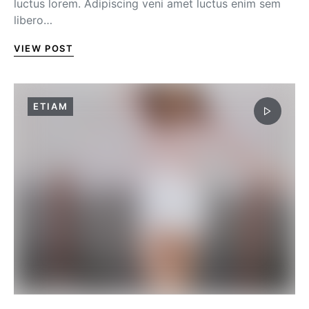
luctus lorem. Adipiscing veni amet luctus enim sem
libero…
VIEW POST
ETIAM