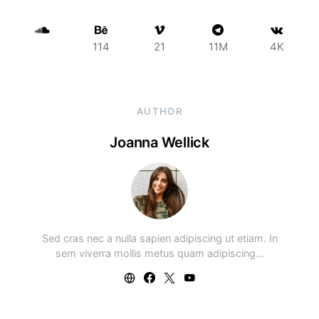
114
21
11M
4K
AUTHOR
Joanna Wellick
Sed cras nec a nulla sapien adipiscing ut etiam. In
sem viverra mollis metus quam adipiscing…