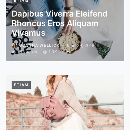
ETIAM
Dapibus Viverra Eleifend
Rhoncus Eros Aliquam
Vivamus
June 28, 2018
JOANNA WELLICK
1K shares
1.3K views
ETIAM